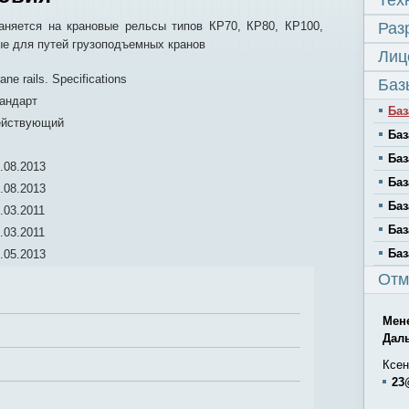
Тех
аняется на крановые рельсы типов КР70, КР80, КР100,
Раз
ые для путей грузоподъемных кранов
Лиц
ane rails. Specifications
Баз
андарт
Баз
ействующий
Баз
Баз
.08.2013
Баз
.08.2013
Баз
.03.2011
Баз
.03.2011
Баз
.05.2013
Отм
Мен
Дал
Ксен
23