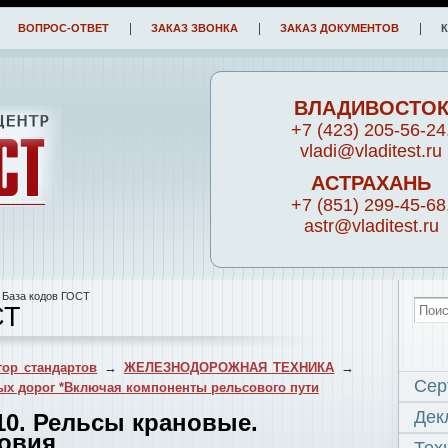
ВОПРОС-ОТВЕТ
ЗАКАЗ ЗВОНКА
ЗАКАЗ ДОКУМЕНТОВ
ВЛАДИВОСТО
+7 (423) 205-56-24
vladi@vladitest.ru
АСТРАХАНЬ
+7 (851) 299-45-68
astr@vladitest.ru
 База кодов ГОСТ
СТ
ор стандартов
→
ЖЕЛЕЗНОДОРОЖНАЯ ТЕХНИКА
→
Сер
ых дорог *Включая компоненты рельсового пути
Дек
10. Рельсы крановые.
ловия