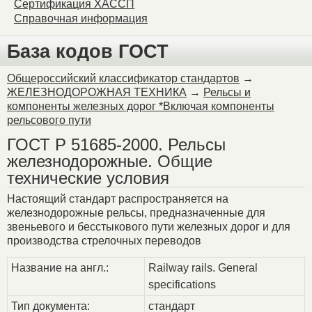
Сертификация ХАССП
Справочная информация
База кодов ГОСТ
Общероссийский классификатор стандартов
→
ЖЕЛЕЗНОДОРОЖНАЯ ТЕХНИКА
→
Рельсы и
компоненты железных дорог *Включая компоненты
рельсового пути
ГОСТ Р 51685-2000. Рельсы
железнодорожные. Общие
технические условия
Настоящий стандарт распространяется на
железнодорожные рельсы, предназначенные для
звеньевого и бесстыкового пути железных дорог и для
производства стрелочных переводов
Название на англ.:
Railway rails. General
specifications
Тип документа:
стандарт