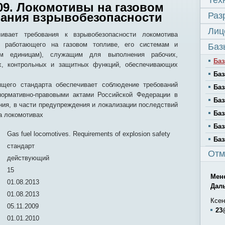
Тех
09. Локомотивы на газовом
вания взрывобезопасности
Раз
Лиц
ивает требования к взрывобезопасности локомотива
а), работающего на газовом топливе, его системам и
Баз
ым единицам), служащим для выполнения рабочих,
Баз
, контрольных и защитных функций, обеспечивающих
Баз
ящего стандарта обеспечивает соблюдение требований
Баз
нормативно-правовыми актами Российской Федерации в
Баз
ния, в части предупреждения и локализации последствий
Баз
а локомотивах
Баз
Gas fuel locomotives. Requirements of explosion safety
Баз
стандарт
Отм
действующий
15
Мен
01.08.2013
Дал
01.08.2013
Ксен
05.11.2009
23
01.01.2010