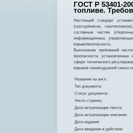
ГОСТ Р 53401-20
топливе. Требо
Настоящий стандарт устанавл
(газотурбовоза, газотепловоз
составным частям (сборочн
информационных, управляющих
взрывобезопасность.
Выполнение требований насто
безопасности, установленных 
сфере технического регулирова
взрывов газовоздушной смеси н
Название на англ.:
Тип документа:
Статус документа:
Число страниц:
Дата актуализации текста:
Дата актуализации описания:
Дата издания:
Дата введения в действие: