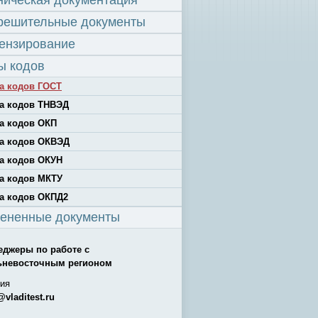
ническая документация
решительные документы
ензирование
ы кодов
а кодов ГОСТ
а кодов ТНВЭД
а кодов ОКП
а кодов ОКВЭД
а кодов ОКУН
а кодов МКТУ
а кодов ОКПД2
ененные документы
еджеры по работе с
ьневосточным регионом
ия
@vladitest.ru