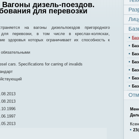
Тех
. Вагоны дизель-поездов.
ебования для перевозки
Раз
Лиц
страняется на вагоны дизельпоездов пригородного
Баз
 для перевозки, в том числе в креслах-колясках,
Баз
ние здоровья которых ограничивает их способность к
Баз
я обязательными
Баз
Баз
esel cars. Specifications for carring of invalids
Баз
андарт
Баз
ействующий
Баз
.08.2013
Отм
.08.2013
.10.1996
Мен
Дал
.06.1997
.05.2013
Ксен
23