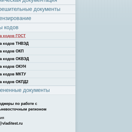
ническая документация
решительные документы
ензирование
ы кодов
а кодов ГОСТ
а кодов ТНВЭД
а кодов ОКП
а кодов ОКВЭД
а кодов ОКУН
а кодов МКТУ
а кодов ОКПД2
ененные документы
еджеры по работе с
ьневосточным регионом
ия
@vladitest.ru