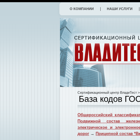
О КОМПАНИИ
НАШИ УСЛУГИ
Сертификационный центр ВладиТест
>
База кодов ГО
Общероссийский классификат
Подвижной состав желез
электрическое и электронн
дорог
→
Прицепной состав *В