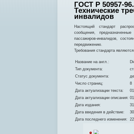
ГОСТ Р 50957-96
Технические тр
инвалидов
Настоящий стандарт распро
сообщения, предназначенные
пассажиров-инвалидов, состоя
передвижению.
Требования стандарта являютс
Название на англ.:
Di
Тип документа:
ст
Статус документа:
д
Число страниц:
8
Дата актуализации текста:
01
Дата актуализации описания:
01
Дата издания:
31
Дата введения в действие:
30
Дата последнего изменения:
22