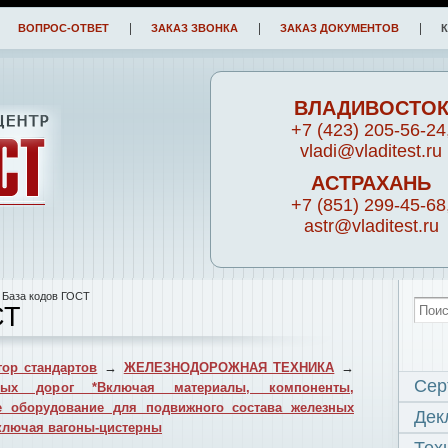
ВОПРОС-ОТВЕТ
ЗАКАЗ ЗВОНКА
ЗАКАЗ ДОКУМЕНТОВ
ВЛАДИВОСТО
+7 (423) 205-56-24
vladi@vladitest.ru
АСТРАХАНЬ
+7 (851) 299-45-68
astr@vladitest.ru
 База кодов ГОСТ
СТ
ор стандартов
→
ЖЕЛЕЗНОДОРОЖНАЯ ТЕХНИКА
→
Сер
ных дорог *Включая материалы, компоненты,
ое оборудование для подвижного состава железных
Дек
ключая вагоны-цистерны