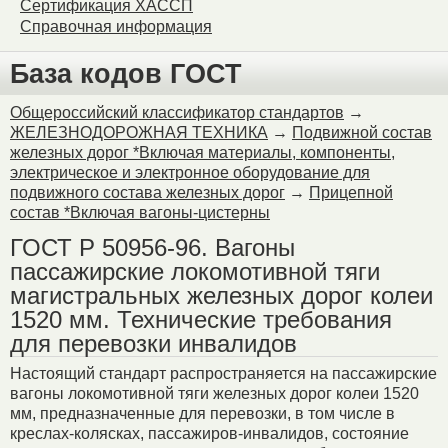
Сертификация ХАССП
Справочная информация
База кодов ГОСТ
Общероссийский классификатор стандартов
→
ЖЕЛЕЗНОДОРОЖНАЯ ТЕХНИКА
→
Подвижной состав
железных дорог *Включая материалы, компоненты,
электрическое и электронное оборудование для
подвижного состава железных дорог
→
Прицепной
состав *Включая вагоны-цистерны
ГОСТ Р 50956-96. Вагоны
пассажирские локомотивной тяги
магистральных железных дорог колеи
1520 мм. Технические требования
для перевозки инвалидов
Настоящий стандарт распространяется на пассажирские
вагоны локомотивной тяги железных дорог колеи 1520
мм, предназначенные для перевозки, в том числе в
креслах-колясках, пассажиров-инвалидов, состояние