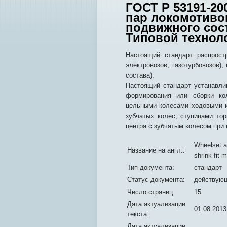
ГОСТ Р 53191-2
пар локомотиво
подвижного сос
Типовой технол
Настоящий стандарт распрост
электровозов, газотурбовозов),
состава).
Настоящий стандарт устанавли
формирования или сборки ко
цельными колесами ходовыми и
зубчатых колес, ступицами то
центра с зубчатым колесом при 
Wheelset a
Название на англ.:
shrink fit 
Тип документа:
стандарт
Статус документа:
действую
Число страниц:
15
Дата актуализации
01.08.2013
текста:
Дата актуализации