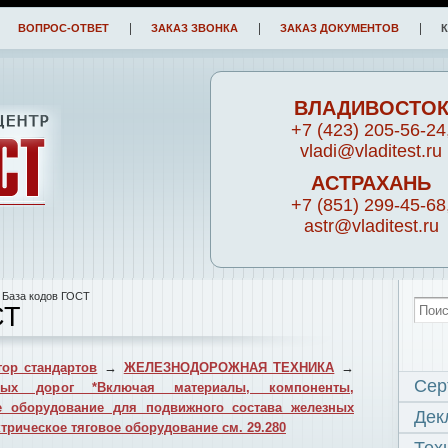
ВОПРОС-ОТВЕТ
ЗАКАЗ ЗВОНКА
ЗАКАЗ ДОКУМЕНТОВ
ВЛАДИВОСТО
+7 (423) 205-56-24
vladi@vladitest.ru
АСТРАХАНЬ
+7 (851) 299-45-68
astr@vladitest.ru
 База кодов ГОСТ
СТ
ор стандартов
→
ЖЕЛЕЗНОДОРОЖНАЯ ТЕХНИКА
→
Сер
ных дорог *Включая материалы, компоненты,
ое оборудование для подвижного состава железных
Дек
трическое тяговое оборудование см. 29.280