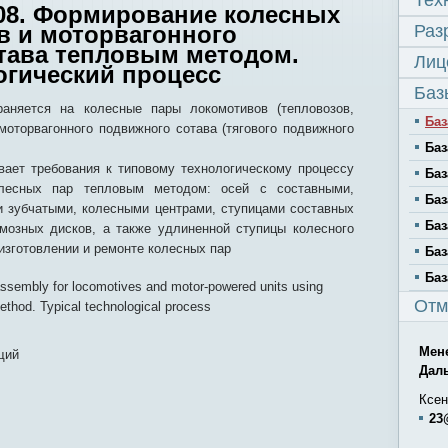
Тех
008. Формирование колесных
в и моторвагонного
Раз
тава тепловым методом.
Лиц
огический процесс
Баз
раняется на колесные пары локомотивов (тепловозов,
Баз
 моторвагонного подвижного сотава (тягового подвижного
Баз
вает требования к типовому технологическому процессу
Баз
лесных пар тепловым методом: осей с составными,
Баз
 зубчатыми, колесными центрами, ступицами составных
Баз
рмозных дисков, а также удлиненной ступицы колесного
изготовлении и ремонте колесных пар
Баз
Баз
ssembly for locomotives and motor-powered units using
Отм
method. Typical technological process
Мен
щий
Дал
Ксен
23