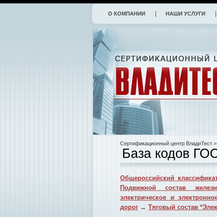
О КОМПАНИИ
НАШИ УСЛУГИ
Сертификационный центр ВладиТест
>
База кодов ГО
Общероссийский классификат
Подвижной состав желез
электрическое и электронн
дорог
→
Тяговый состав *Элек