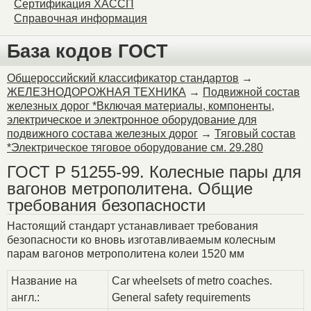
Сертификация ХАССП
Справочная информация
База кодов ГОСТ
Общероссийский классификатор стандартов
→
ЖЕЛЕЗНОДОРОЖНАЯ ТЕХНИКА
→
Подвижной состав
железных дорог *Включая материалы, компоненты,
электрическое и электронное оборудование для
подвижного состава железных дорог
→
Тяговый состав
*Электрическое тяговое оборудование см. 29.280
ГОСТ Р 51255-99. Колесные пары для
вагонов метрополитена. Общие
требования безопасности
Настоящий стандарт устанавливает требования
безопасности ко вновь изготавливаемым колесным
парам вагонов метрополитена колеи 1520 мм
Название на
Car wheelsets of metro coaches.
англ.:
General safety requirements