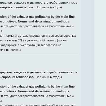
редных веществ и дымность отработавших газов
невровых тепловозов. Нормы и методы
sion of the exhaust gas pollutants by the main line
locomotives. Norms and determination methods
й стандарт распространяется на магистральные и
ы.
ает нормы и методы определения выбросов вредных
ими газами (ОГ) и дымности ОГ новых (после
находящихся в эксплуатации тепловозов на
мах их работы
редных веществ и дымность отработавших газов
невровых тепловозов. Нормы и методы
sion of the exhaust gas pollutants by the main-line
locomotives. Norms and determination methods
й стандарт распространяется на магистральные и
ы.
ает нормы и методы определения выбросов вредных