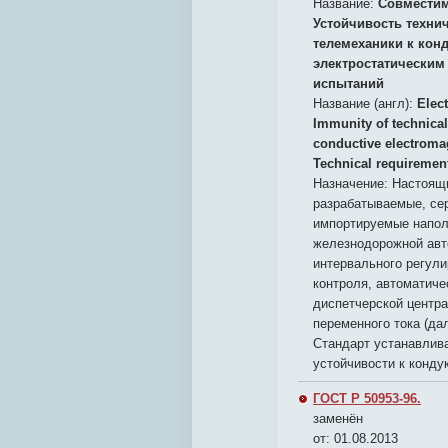
Название:
Совместим
Устойчивость техни
телемеханики к кон
электростатическим
испытаний
Название (англ):
Elec
Immunity of technical
conductive electromag
Technical requiremen
Назначение:
Настоящи
разрабатываемые, се
импортируемые напол
железнодорожной авт
интервального регули
контроля, автоматиче
диспетчерской центр
переменного тока (да
Стандарт устанавлива
устойчивости к конд
ГОСТ Р 50953-96.
заменён
от: 01.08.2013