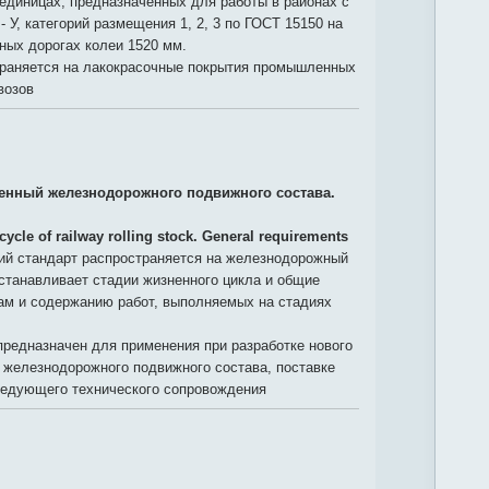
единицах, предназначенных для работы в районах с
 У, категорий размещения 1, 2, 3 по ГОСТ 15150 на
ных дорогах колеи 1520 мм.
траняется на лакокрасочные покрытия промышленных
возов
енный железнодорожного подвижного состава.
cycle of railway rolling stock. General requirements
й стандарт распространяется на железнодорожный
станавливает стадии жизненного цикла и общие
сам и содержанию работ, выполняемых на стадиях
редназначен для применения при разработке нового
 железнодорожного подвижного состава, поставке
следующего технического сопровождения