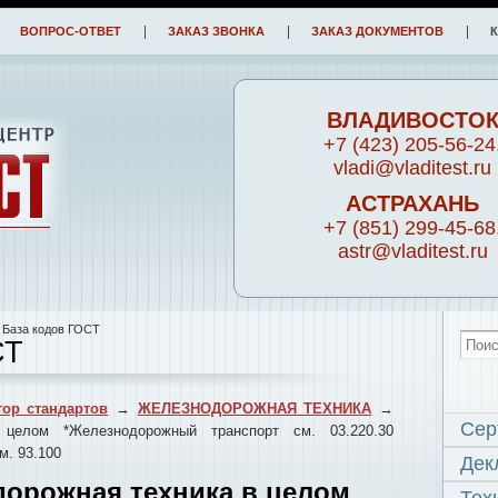
ВОПРОС-ОТВЕТ
ЗАКАЗ ЗВОНКА
ЗАКАЗ ДОКУМЕНТОВ
ВЛАДИВОСТО
+7 (423) 205-56-24
vladi@vladitest.ru
АСТРАХАНЬ
+7 (851) 299-45-68
astr@vladitest.ru
 База кодов ГОСТ
СТ
ор стандартов
→
ЖЕЛЕЗНОДОРОЖНАЯ ТЕХНИКА
→
Сер
 целом *Железнодорожный транспорт см. 03.220.30
м. 93.100
Дек
дорожная техника в целом