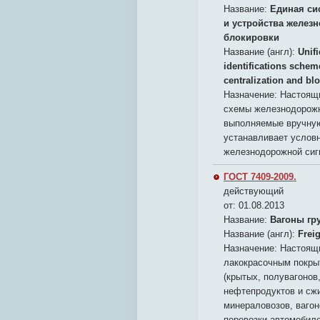
Название:
Единая си
и устройства желез
блокировки
Название (англ):
Unif
identifications schem
centralization and bl
Назначение:
Настоящи
схемы железнодорожно
выполняемые вручную
устанавливает услов
железнодорожной сигн
ГОСТ 7409-2009.
действующий
от: 01.08.2013
Название:
Вагоны гр
Название (англ):
Frei
Назначение:
Настоящи
лакокрасочным покры
(крытых, полувагонов
нефтепродуктов и сжи
минераловозов, вагон
перевозки автомобиле