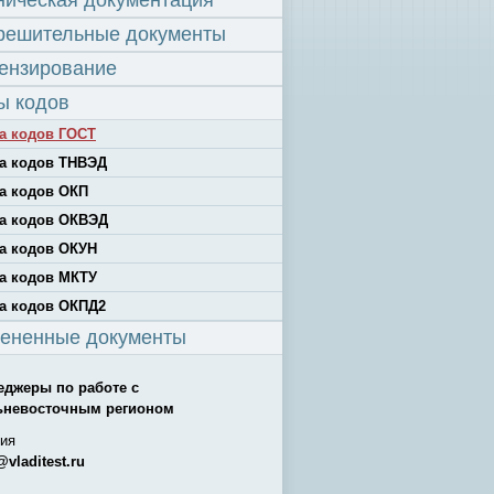
ническая документация
решительные документы
ензирование
ы кодов
а кодов ГОСТ
а кодов ТНВЭД
а кодов ОКП
а кодов ОКВЭД
а кодов ОКУН
а кодов МКТУ
а кодов ОКПД2
ененные документы
еджеры по работе с
ьневосточным регионом
ия
@vladitest.ru