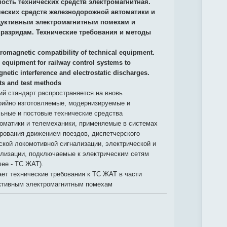
ость технических средств электромагнитная.
ческих средств железнодорожной автоматики и
дуктивным электромагнитным помехам и
 разрядам. Технические требования и методы
tromagnetic compatibility of technical equipment.
 equipment for railway control systems to
netic interference and electrostatic discharges.
ts and test methods
й стандарт распространяется на вновь
рийно изготовляемые, модернизируемые и
ьные и постовые технические средства
оматики и телемеханики, применяемые в системах
рования движением поездов, диспетчерского
ской локомотивной сигнализации, электрической и
ализации, подключаемые к электрическим сетям
лее - ТС ЖАТ).
ет технические требования к ТС ЖАТ в части
уктивным электромагнитным помехам