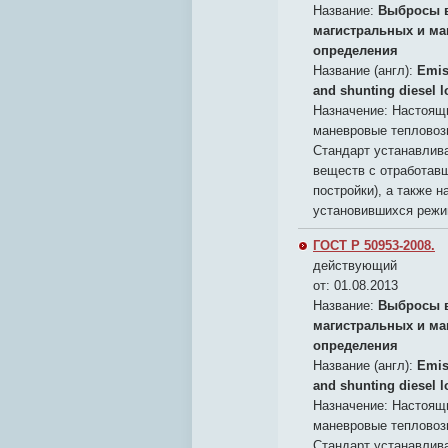
Название:
Выбросы в
магистральных и ма
определения
Название (англ):
Emis
and shunting diesel 
Назначение:
Настоящи
маневровые тепловоз
Стандарт устанавлив
веществ с отработавш
постройки), а также 
установившихся режи
ГОСТ Р 50953-2008.
действующий
от: 01.08.2013
Название:
Выбросы в
магистральных и ма
определения
Название (англ):
Emis
and shunting diesel 
Назначение:
Настоящи
маневровые тепловоз
Стандарт устанавлив