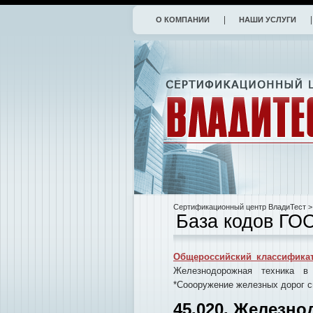
О КОМПАНИИ
НАШИ УСЛУГИ
Сертификационный центр ВладиТест
>
База кодов ГО
Общероссийский классификат
Железнодорожная техника в
*Соооружение железных дорог с
45.020. Железно