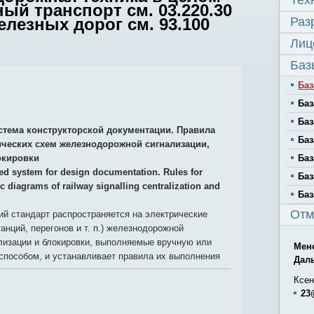
Тех
й транспорт см. 03.220.30
лезных дорог см. 93.100
Раз
Лиц
Баз
Баз
Баз
Баз
стема конструкторской документации. Правила
Баз
ческих схем железнодорожной сигнализации,
окировки
Баз
ied system for design documentation. Rules for
Баз
ic diagrams of railway signalling centralization and
Баз
Отм
й стандарт распространяется на электрические
анций, перегонов и т. п.) железнодорожной
лизации и блокировки, выполняемые вручную или
Мен
способом, и устанавливает правила их выполнения
Дал
Ксен
23