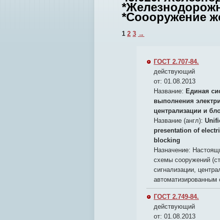
*Железнодорожны
*Соооружение же
1
2
3
→
ГОСТ 2.707-84.
действующий
от: 01.08.2013
Название:
Единая си
выполнения электри
централизации и бл
Название (англ):
Unif
presentation of electr
blocking
Назначение:
Настоящи
схемы сооружений (ст
сигнализации, центра
автоматизированным 
ГОСТ 2.749-84.
действующий
от: 01.08.2013