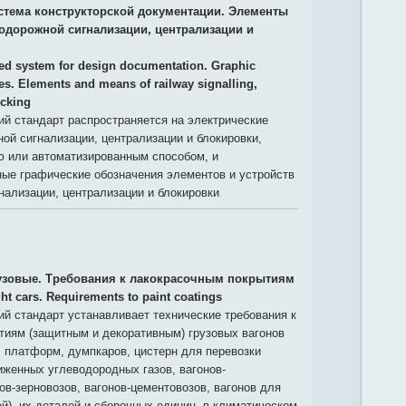
стема конструкторской документации. Элементы
нодорожной сигнализации, централизации и
ied system for design documentation. Graphic
es. Elements and means of railway signalling,
ocking
й стандарт распространяется на электрические
й сигнализации, централизации и блокировки,
 или автоматизированным способом, и
ные графические обозначения элементов и устройств
ализации, централизации и блокировки
узовые. Требования к лакокрасочным покрытиям
ght cars. Requirements to paint coatings
й стандарт устанавливает технические требования к
тиям (защитным и декоративным) грузовых вагонов
, платформ, думпкаров, цистерн для перевозки
женных углеводородных газов, вагонов-
ов-зерновозов, вагонов-цементовозов, вагонов для
й), их деталей и сборочных единиц, в климатическом