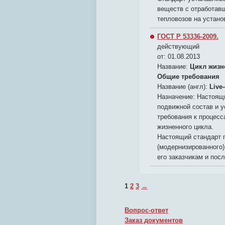
веществ с отработав
тепловозов на устан
ГОСТ Р 53336-2009.
действующий
от: 01.08.2013
Название:
Цикл жизн
Общие требования
Название (англ):
Live-
Назначение:
Настоящи
подвижной состав и у
требования к процес
жизненного цикла.
Настоящий стандарт п
(модернизированного)
его заказчикам и по
1
2
3
→
Вопрос-ответ
Заказ документов