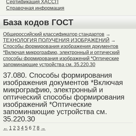
Сертификация ХАССП
Справочная информация
База кодов ГОСТ
Общероссийский классификатор стандартов
→
ТЕХНОЛОГИЯ ПОЛУЧЕНИЯ ИЗОБРАЖЕНИЙ
→
Способы формирования изображения документов
*Включая микрографию, электронный и оптический
способы формирования изображений *Оптические
запоминающие устройства см. 35.220.30
37.080. Способы формирования
изображения документов *Включая
микрографию, электронный и
оптический способы формирования
изображений *Оптические
запоминающие устройства см.
35.220.30
←
1
2
3
4
5
6
7
8
→