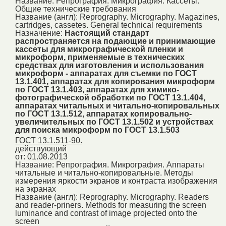
Название:
Репрография. Микрография. Кассеты.
Общие технические требования
Название (англ):
Reprography. Micrography. Magazines,
cartridges, cassetes. General technical requirements
Назначение:
Настоящий стандарт
распространяется на подающие и принимающие
кассеты для микрографической пленки и
микроформ, применяемые в технических
средствах для изготовления и использования
микроформ - аппаратах для съемки по ГОСТ
13.1.401, аппаратах для копирования микроформ
по ГОСТ 13.1.403, аппаратах для химико-
фотографической обработки по ГОСТ 13.1.404,
аппаратах читальных и читально-копировальных
по ГОСТ 13.1.512, аппаратах копировально-
увеличительных по ГОСТ 13.1.502 и устройствах
для поиска микроформ по ГОСТ 13.1.503
ГОСТ 13.1.511-90.
действующий
от: 01.08.2013
Название:
Репрография. Микрография. Аппараты
читальные и читально-копировальные. Методы
измерения яркости экранов и контраста изображения
на экранах
Название (англ):
Reprography. Micrography. Readers
and reader-priners. Methods for measuring the screen
luminance and contrast of image projected onto the
screen