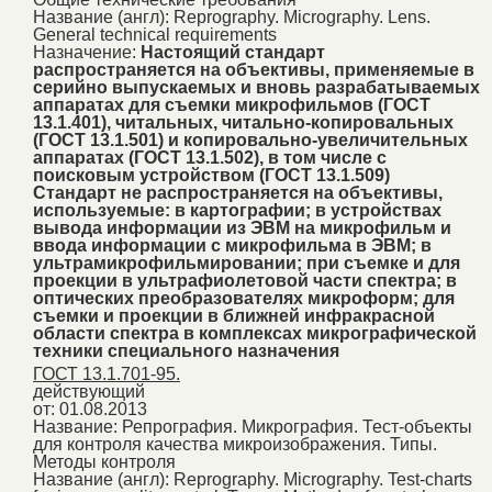
Название (англ):
Reprography. Micrography. Lens.
General technical requirements
Назначение:
Настоящий стандарт
распространяется на объективы, применяемые в
серийно выпускаемых и вновь разрабатываемых
аппаратах для съемки микрофильмов (ГОСТ
13.1.401), читальных, читально-копировальных
(ГОСТ 13.1.501) и копировально-увеличительных
аппаратах (ГОСТ 13.1.502), в том числе с
поисковым устройством (ГОСТ 13.1.509)
Стандарт не распространяется на объективы,
используемые: в картографии; в устройствах
вывода информации из ЭВМ на микрофильм и
ввода информации с микрофильма в ЭВМ; в
ультрамикрофильмировании; при съемке и для
проекции в ультрафиолетовой части спектра; в
оптических преобразователях микроформ; для
съемки и проекции в ближней инфракрасной
области спектра в комплексах микрографической
техники специального назначения
ГОСТ 13.1.701-95.
действующий
от: 01.08.2013
Название:
Репрография. Микрография. Тест-объекты
для контроля качества микроизображения. Типы.
Методы контроля
Название (англ):
Reprography. Micrography. Test-charts