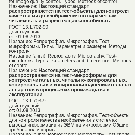
for image quality control. Types. Methods of control
Назначение:
Настоящий стандарт
распространяется на тест-объекты для контроля
качества микроизображения по параметрам
читаемость и разрешающая способность
ГОСТ 13.1.702-90.
действующий
от: 01.08.2013
Название:
Репрография. Микрография. Тест-
микроформы. Типы. Параметры и размеры. Методы
контроля
Название (англ):
Reprography. Micrography. Test-
microforms. Types. Parameters and dimensions. Methods
of control
Назначение:
Настоящий стандарт
распространяется на тест-микроформы для
контроля читальных, читально-копировальных,
копировальных и копировально-увеличительных
аппаратов в процессе их производства и
эксплуатации
ГОСТ 13.1.703-91.
действующий
от: 01.08.2013
Название:
Репрография. Микрография. Тест-объекты
для контроля качества изображения в системах
вывода информации из ЭВМ на микроформу. Общие
требования и нормы
Название (англ):
Reprography. Micrography. Test-charts