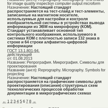
for image quality inspection computer output microform
Назначение:
Настоящий стандарт
распространяется на тест-слайд и тест-элементы,
записанные на магнитном носителе,
используемые для настройки и контроля
изобразительной системы в устройствах вывода
информации из ЭВМ на микроформу (КОМ).
Стандарт устанавливает основной тип
контрольного изображения, используемого в
системах КОМ с плотностью записи 132 знака в
строке и 64 строки алфавитно-цифровой
информации
ГОСТ 13.1.801-94.
действующий
от: 01.08.2013
Название:
Репрография. Микрография. Символы для
проектирования
Название (англ):
Reprography. Micrography. Symbols for
projecting
Назначение:
Настоящий стандарт
распространяется на графические символы для
проектирования (описания) структурных схем
технологических процессов обработки
документации в микрографических схемах
←
1
2
3
4
5
6
7
8
→