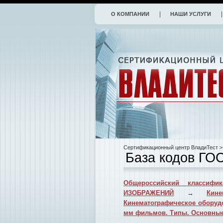
О КОМПАНИИ
НАШИ УСЛУГИ
Сертификационный центр ВладиТест
>
База кодов ГО
Общероссийский классифик
ИЗОБРАЖЕНИЙ
→
Кин
Кинематографическое оборуд
мм фильмов. Типы. Основные