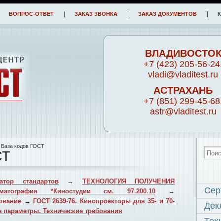
ВОПРОС-ОТВЕТ
ЗАКАЗ ЗВОНКА
ЗАКАЗ ДОКУМЕНТОВ
ВЛАДИВОСТО
+7 (423) 205-56-24
vladi@vladitest.ru
АСТРАХАНЬ
+7 (851) 299-45-68
astr@vladitest.ru
 База кодов ГОСТ
СТ
атор стандартов
→
ТЕХНОЛОГИЯ ПОЛУЧЕНИЯ
Сер
ематография *Киностудии см. 97.200.10
→
ование
→
ГОСТ 2639-76. Кинопроекторы для 35- и 70-
Дек
 параметры. Технические требования