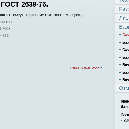
Тех
ГОСТ 2639-76.
Раз
авка к присутствующему в каталоге стандарту
Лиц
вестно
Баз
1.2008
Баз
7.1993
Баз
Баз
Баз
Баз
Поиск по базе ОКУН
»
Баз
Баз
Отм
Мен
Дал
Ксен
23