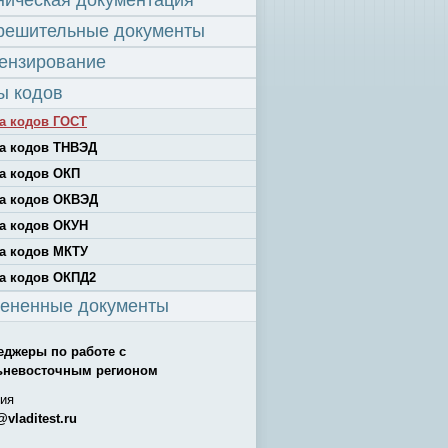
ническая документация
решительные документы
ензирование
ы кодов
а кодов ГОСТ
а кодов ТНВЭД
а кодов ОКП
а кодов ОКВЭД
а кодов ОКУН
а кодов МКТУ
а кодов ОКПД2
ененные документы
еджеры по работе с
ьневосточным регионом
ия
@vladitest.ru