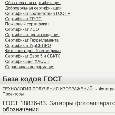
Обязательная сертификация
Warning
: Unknown: Failed
Добровольная сертификация
Сертификат соответствия ГОСТ Р
Please verify that the curr
Сертификат ТР ТС
Пожарный сертификат
session.save_path is corr
Сертификат ИСО
Сертификат происхождения
Unknown
on line
0
Сертификат Техрегламента
Сертификат УкрСЕПРО
Фитосанитарный сертификат
Сертификат Евро 5 и СБКТС
Сертификация ХАССП
Справочная информация
База кодов ГОСТ
ТЕХНОЛОГИЯ ПОЛУЧЕНИЯ ИЗОБРАЖЕНИЙ
→
Фотогра
Проекторы
ГОСТ 18836-83. Затворы фотоаппарато
обозначения