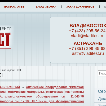
ВОПРОС-ОТВЕТ
ЗАКАЗ ЗВОНКА
ЗАКАЗ ДОКУМЕНТОВ
ВЛАДИВОСТО
+7 (423) 205-56-24
vladi@vladitest.ru
АСТРАХАНЬ
+7 (851) 299-45-68
astr@vladitest.ru
 База кодов ГОСТ
СТ
ЗОБРАЖЕНИЙ
→
Оптическое оборудование *Включая
Сер
кли, оптические материалы, оптические компоненты
тальмологическое оборудование см. 11.040.70
Дек
приборы см. 17.180.30 *Линзы для фотографической