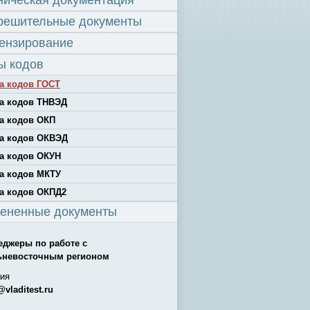
ническая документация
решительные документы
ензирование
ы кодов
а кодов ГОСТ
а кодов ТНВЭД
а кодов ОКП
а кодов ОКВЭД
а кодов ОКУН
а кодов МКТУ
а кодов ОКПД2
ененные документы
еджеры по работе с
ьневосточным регионом
ия
@vladitest.ru