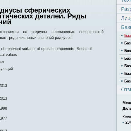
Тех
адиусы сферических
Раз
птических деталей. Ряды
Лиц
ний
Баз
страняется на радиусы сферических поверхностей
Баз
ивает ряды числовых значений радиусов
Баз
 of spherical surfacer of optical components. Series of
Баз
cal values
Баз
арт
Баз
вующий
Баз
Баз
2013
Отм
2013
Мен
1998
Дал
Ксен
1977
23