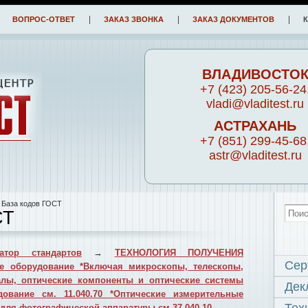
ВОПРОС-ОТВЕТ
ЗАКАЗ ЗВОНКА
ЗАКАЗ ДОКУМЕНТОВ
ВЛАДИВОСТО
+7 (423) 205-56-24
vladi@vladitest.ru
АСТРАХАНЬ
+7 (851) 299-45-68
astr@vladitest.ru
 База кодов ГОСТ
СТ
атор стандартов
→
ТЕХНОЛОГИЯ ПОЛУЧЕНИЯ
Сер
е оборудование *Включая микроскопы, телескопы,
алы, оптические компоненты и оптические системы
Дек
дование см. 11.040.70 *Оптические измерительные
 для фотографической аппаратуры см.37.040.10