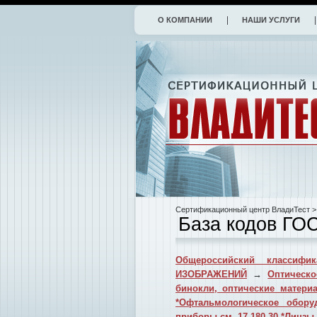
О КОМПАНИИ
НАШИ УСЛУГИ
Сертификационный центр ВладиТест
>
База кодов ГО
Общероссийский классифик
ИЗОБРАЖЕНИЙ
→
Оптическо
бинокли, оптические матери
*Офтальмологическое обору
приборы см. 17.180.30 *Линзы