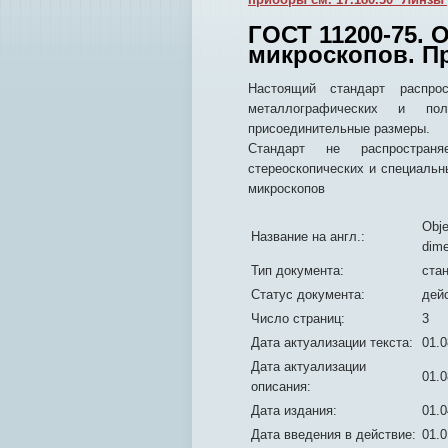
ГОСТ 11200-75. 
микроскопов. П
Настоящий стандарт распро
металлографических и пол
присоединительные размеры.
Стандарт не распростран
стереоскопических и специальн
микроскопов
Obje
Название на англ.:
dim
Тип документа:
ста
Статус документа:
дей
Число страниц:
3
Дата актуализации текста:
01.0
Дата актуализации
01.0
описания:
Дата издания:
01.0
Дата введения в действие:
01.0