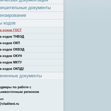
ническая документация
решительные документы
ензирование
ы кодов
а кодов ГОСТ
а кодов ТНВЭД
а кодов ОКП
а кодов ОКВЭД
а кодов ОКУН
а кодов МКТУ
а кодов ОКПД2
ененные документы
еджеры по работе с
ьневосточным регионом
ия
@vladitest.ru