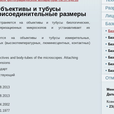
Тех
Объективы и тубусы
Раз
рисоединительные размеры
Лиц
страняется на объективы и тубусы биологических,
Баз
яризационных микроскопов и устанавливает их
Баз
Баз
яется на объективы и тубусы измерительных,
ых (высокотемпературных, люминесцентных, контактных)
Баз
Баз
Баз
ctives and body-tubes of the microscopes. Attaching
ensions
Баз
ндарт
Баз
ствующий
Отм
8.2013
Мен
Дал
8.2013
Ксен
4.2002
23
1.1977