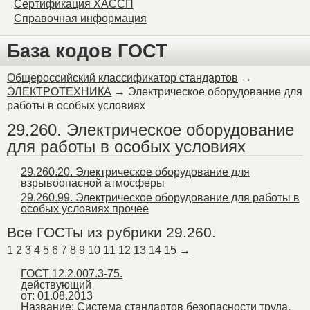
Сертификация ХАССП
Справочная информация
База кодов ГОСТ
Общероссийский классификатор стандартов
→
ЭЛЕКТРОТЕХНИКА
→ Электрическое оборудование для
работы в особых условиях
29.260. Электрическое оборудование
для работы в особых условиях
29.260.20. Электрическое оборудование для
взрывоопасной атмосферы
29.260.99. Электрическое оборудование для работы в
особых условиях прочее
Все ГОСТы из рубрики 29.260.
1
2
3
4
5
6
7
8
9
10
11
12
13
14
15
→
ГОСТ 12.2.007.3-75.
действующий
от: 01.08.2013
Название:
Система стандартов безопасности труда.