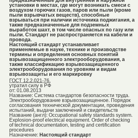
предназначенные для внутренней и наружной
установки в местах, где могут возникать смеси с
воздухом горючих газов, паров или пыли (кроме
пыли взрывчатых веществ), способные
взрываться при наличии источника поджигания, а
также предназначенные для подземных
выработок шахт, в том числе опасных по газу или
пыли. Стандарт не распространяется на кабели и
провода.
Настоящий стандарт устанавливает
применяемые в науке, технике и производстве
термины и определения основных понятий
взрывозащищенного электрооборудования, а
также классификацию взрывозащищенного
электрооборудования по уровням и видам
взрывозащиты и его маркировку
ГОСТ 12.2.021-76.
утратил силу в РФ
от: 01.08.2013
Название:
Система стандартов безопасности труда.
Электрооборудование взрывозащищенное. Порядок
согласования технической документации, проведения
испытаний, выдачи заключений и свидетельств
Название (англ):
Occupational safety standards system.
Explosion-proof electrical equipment. Order of checking
of technical documentation, testing and certification
procedures
Назначение:
Настоящий стандарт