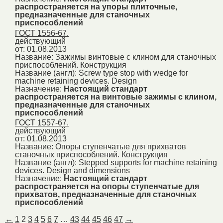
распространяется на упоры плиточные,
предназначенные для станочных
приспособлений
ГОСТ 1556-67.
действующий
от: 01.08.2013
Название:
Зажимы винтовые с клином для станочных
приспособлений. Конструкция
Название (англ):
Screw type stop with wedge for
machine retaining devices. Design
Назначение:
Настоящий стандарт
распространяется на винтовые зажимы с клином,
предназначенные для станочных
приспособлений
ГОСТ 1557-67.
действующий
от: 01.08.2013
Название:
Опоры ступенчатые для прихватов
станочных приспособлений. Конструкция
Название (англ):
Stepped supports for machine retaining
devices. Design and dimensions
Назначение:
Настоящий стандарт
распространяется на опоры ступенчатые для
прихватов, предназначенные для станочных
приспособлений
←
1
2
3
4
5
6
7
…
43
44
45
46
47
→