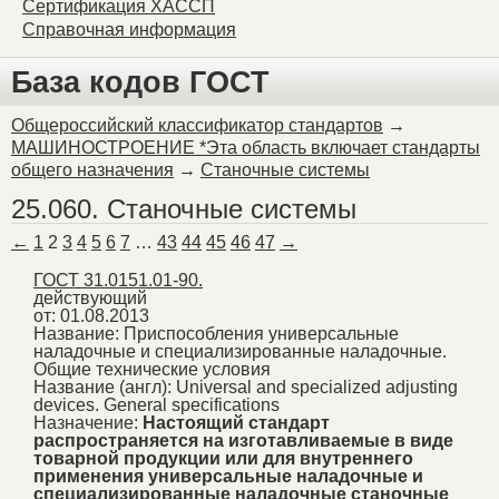
Сертификация ХАССП
Справочная информация
База кодов ГОСТ
Общероссийский классификатор стандартов
→
МАШИНОСТРОЕНИЕ *Эта область включает стандарты
общего назначения
→
Станочные системы
25.060. Станочные системы
←
1
2
3
4
5
6
7
…
43
44
45
46
47
→
ГОСТ 31.0151.01-90.
действующий
от: 01.08.2013
Название:
Приспособления универсальные
наладочные и специализированные наладочные.
Общие технические условия
Название (англ):
Universal and specialized adjusting
devices. General specifications
Назначение:
Настоящий стандарт
распространяется на изготавливаемые в виде
товарной продукции или для внутреннего
применения универсальные наладочные и
специализированные наладочные станочные