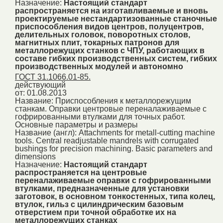
Назначение:
Настоящий стандарт
распространяется на изготавливаемые и вновь
проектируемые нестандартизованные станочные
приспособления видов центров, полуцентров,
делительных головок, поворотных столов,
магнитных плит, токарных патронов для
металлорежущих станков с ЧПУ, работающих в
составе гибких производственных систем, гибких
производственных модулей и автономно
ГОСТ 31.1066.01-85.
действующий
от: 01.08.2013
Название:
Приспособления к металлорежущим
станкам. Оправки центровые переналаживаемые с
гофрированными втулками для точных работ.
Основные параметры и размеры
Название (англ):
Attachments for metall-cutting machine
tools. Central readjustable mandrels with corrugated
bushings for precision machining. Basic parameters and
dimensions
Назначение:
Настоящий стандарт
распространяется на центровые
переналаживаемые оправки с гофрированными
втулками, предназначенные для установки
заготовок, в основном тонкостенных, типа колец,
втулок, гильз с цилиндрическим базовым
отверстием при точной обработке их на
металлорежущих станках