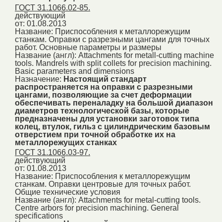
ГОСТ 31.1066.02-85.
действующий
от: 01.08.2013
Название:
Приспособления к металлорежущим
станкам. Оправки с разрезными цангами для точных
работ. Основные параметры и размеры
Название (англ):
Attachments for metall-cutting machine
tools. Mandrels with split collets for precision machining.
Basic parameters and dimensions
Назначение:
Настоящий стандарт
распространяется на оправки с разрезными
цангами, позволяющие за счет деформации
обеспечивать переналадку на большой диапазон
диаметров технологической базы, которые
предназначены для установки заготовок типа
колец, втулок, гильз с цилиндрическим базовым
отверстием при точной обработке их на
металлорежущих станках
ГОСТ 31.1066.03-97.
действующий
от: 01.08.2013
Название:
Приспособления к металлорежущим
станкам. Оправки центровые для точных работ.
Общие технические условия
Название (англ):
Attachments for metal-cutting tools.
Centre arbors for precision machining. General
specifications