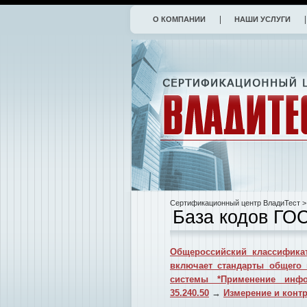
О КОМПАНИИ
НАШИ УСЛУГИ
Сертификационный центр ВладиТест
>
База кодов ГО
Общероссийский классификат
включает стандарты общего 
системы *Применение инф
35.240.50
→
Измерение и конт