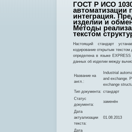
ГОСТ Р ИСО 1030
автоматизации 
интеграция. Пр
изделии и обмен
Методы реализа
текстом структ
Настоящий стандарт устана
кодирование открытым текстом 
определена в языке EXPRESS 
данных об изделии между вычи
Industrial autom
Название на
and exchange. Pa
англ.:
exchange struct
Тип документа:
стандарт
Статус
заменён
документа:
Дата
актуализации
01.08.2013
текста:
Дата