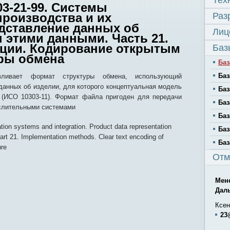
Тех
3-21-99. Системы
производства и их
Раз
едставление данных об
Лиц
 этими данными. Часть 21.
ции. Кодирование открытым
Баз
уры обмена
Баз
Баз
вливает формат структуры обмена, использующий
данных об изделии, для которого концептуальная модель
Баз
(ИСО 10303-11). Формат файла пригоден для передачи
Баз
слительными системами
Баз
ation systems and integration. Product data representation
Баз
rt 21. Implementation methods. Clear text encoding of
Баз
ure
Отм
Мен
Дал
Ксен
23