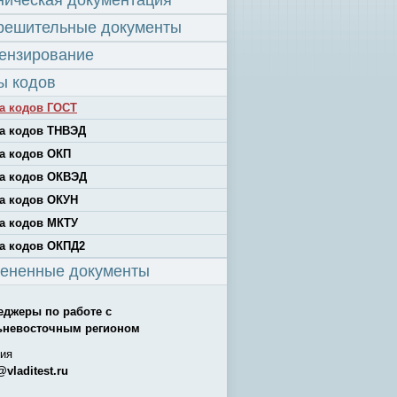
ническая документация
решительные документы
ензирование
ы кодов
а кодов ГОСТ
а кодов ТНВЭД
а кодов ОКП
а кодов ОКВЭД
а кодов ОКУН
а кодов МКТУ
а кодов ОКПД2
ененные документы
еджеры по работе с
ьневосточным регионом
ия
@vladitest.ru