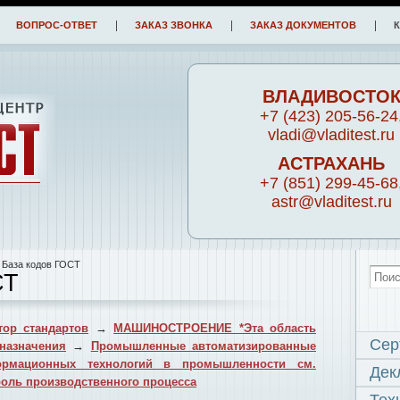
ВОПРОС-ОТВЕТ
ЗАКАЗ ЗВОНКА
ЗАКАЗ ДОКУМЕНТОВ
ВЛАДИВОСТО
+7 (423) 205-56-24
vladi@vladitest.ru
АСТРАХАНЬ
+7 (851) 299-45-68
astr@vladitest.ru
 База кодов ГОСТ
СТ
ор стандартов
→
МАШИНОСТРОЕНИЕ *Эта область
Сер
назначения
→
Промышленные автоматизированные
ормационных технологий в промышленности см.
Дек
роль производственного процесса