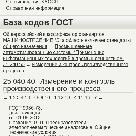
Сертификация ХАССП
Справочная информация
База кодов ГОСТ
Общероссийский классификатор стандартов
→
МАШИНОСТРОЕНИЕ *Эта область включает стандарты
общего назначения
→
Промышленные
автоматизированные системы *Применение
информационных технологий в промышленности см.
35.240.50
→
Измерение и контроль производственного
процесса
25.040.40. Измерение и контроль
производственного процесса
←
1
2
3
4
5
6
7
8
9
10
11
12
13
14
15
16
17
→
ГОСТ 9986-78.
действующий
от: 01.08.2013
Название:
ГСП. Преобразователи
электропневматические аналоговые. Общие
технические условия