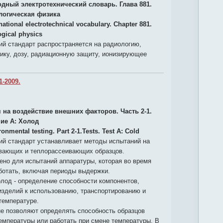
дный электротехнический словарь. Глава 881.
логическая физика
national еlectrotechnical vocabulary. Chapter 881.
ogical physics
й стандарт распространяется на радиологию,
ику, дозу, радиационную защиту, ионизирующее
1-2009.
 на воздействие внешних факторов. Часть 2-1.
ие А: Холод
onmental testing. Part 2-1.Tests. Test A: Cold
й стандарт устанавливает методы испытаний на
вающих и теплорассеивающих образцов.
ено для испытаний аппаратуры, которая во время
ботать, включая периоды выдержки.
лод - определение способности компонентов,
изделий к использованию, транспортированию и
температуре.
не позволяют определять способность образцов
емпературы или работать при смене температуры. В