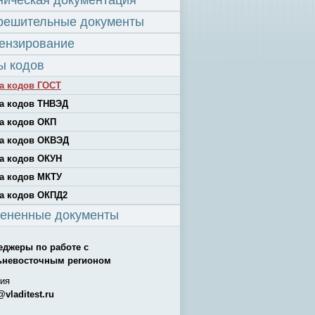
ническая документация
решительные документы
ензирование
ы кодов
а кодов ГОСТ
а кодов ТНВЭД
а кодов ОКП
а кодов ОКВЭД
а кодов ОКУН
а кодов МКТУ
а кодов ОКПД2
ененные документы
еджеры по работе с
ьневосточным регионом
ия
@vladitest.ru