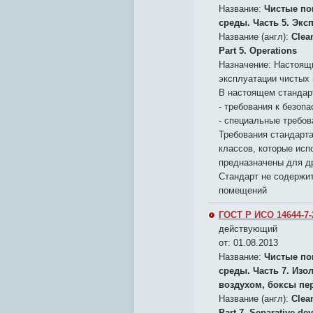
Название:
Чистые по
среды. Часть 5. Экс
Название (англ):
Clea
Part 5. Operations
Назначение:
Настоящи
эксплуатации чистых
В настоящем стандар
- требования к безопа
- специальные требов
Требования стандарт
классов, которые ис
предназначены для др
Стандарт не содержи
помещений
ГОСТ Р ИСО 14644-7-
действующий
от: 01.08.2013
Название:
Чистые по
среды. Часть 7. Из
воздухом, боксы пе
Название (англ):
Clea
Part 7. Separative de