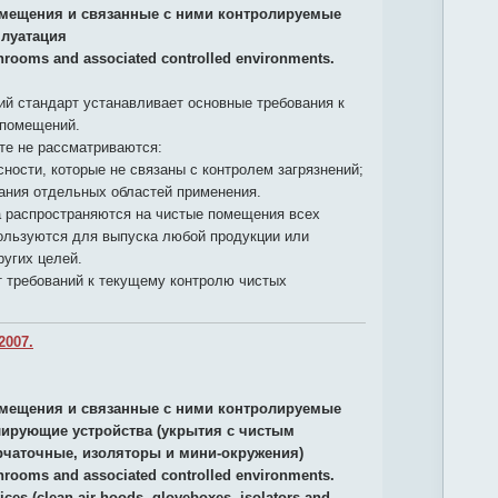
мещения и связанные с ними контролируемые
плуатация
nrooms and associated controlled environments.
й стандарт устанавливает основные требования к
 помещений.
те не рассматриваются:
сности, которые не связаны с контролем загрязнений;
ания отдельных областей применения.
а распространяются на чистые помещения всех
пользуются для выпуска любой продукции или
угих целей.
т требований к текущему контролю чистых
2007.
мещения и связанные с ними контролируемые
олирующие устройства (укрытия с чистым
рчаточные, изоляторы и мини-окружения)
nrooms and associated controlled environments.
vices (clean air hoods, gloveboxes, isolators and