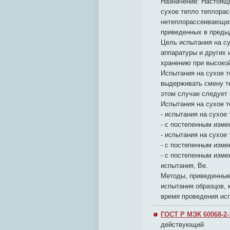
Назначение:
Настоящи
сухое тепло теплора
нетеплорассеивающих
приведенных в преды
Цель испытания на су
аппаратуры и других 
хранению при высоко
Испытания на сухое т
выдерживать смену т
этом случае следует 
Испытания на сухое 
- испытания на сухое
- с постепенным изме
- испытания на сухое
- с постепенным изме
- с постепенным изме
испытания, Ве.
Методы, приведенные
испытания образцов, 
время проведения ис
ГОСТ Р МЭК 60068-2-
действующий