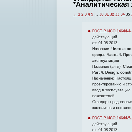
*Аналитическая 
←
1
2
3
4
5
…
30
31
32
33
34
35
ГОСТ Р ИСО 14644-4-
действующий
от: 01.08.2013
Название:
Чистые по
среды. Часть 4. Про
эксплуатацию
Название (англ):
Clea
Part 4. Design, constr
Назначение:
Настоящи
проектированию и ст
ввод в эксплуатацию 
показателей.
Стандарт предназначе
заказчиков и постав
ГОСТ Р ИСО 14644-5-
действующий
от: 01.08.2013