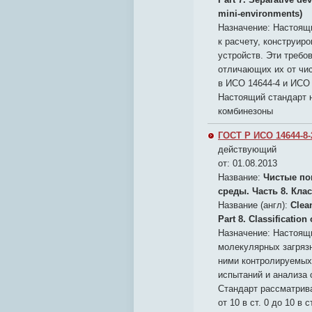
mini-environments)
Назначение:
Настоящи
к расчету, конструир
устройств. Эти треб
отличающих их от чи
в ИСО 14644-4 и ИСО 
Настоящий стандарт 
комбинезоны
ГОСТ Р ИСО 14644-8-
действующий
от: 01.08.2013
Название:
Чистые по
среды. Часть 8. Кл
Название (англ):
Clea
Part 8. Classificatio
Назначение:
Настоящи
молекулярных загряз
ними контролируемых 
испытаний и анализа 
Стандарт рассматрива
от 10 в ст. 0 до 10 в с