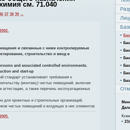
Тех
химия см. 71.040
Раз
36
37
38
39
→
Лиц
Баз
2002.
Баз
Баз
мещения и связанные с ними контролируемые
Баз
ектирование, строительство и ввод в
Баз
nrooms and associated controlled environments.
Баз
uction and start-up
Баз
й стандарт устанавливает требования к
Баз
роительству (монтажу) чистых помещений, включая
Отм
и аттестацию, а также перечень эксплуатационных
н для проектных и строительных организаций,
Мен
щиков чистых помещений и входящих в них элементов
Дал
Ксен
2005.
23