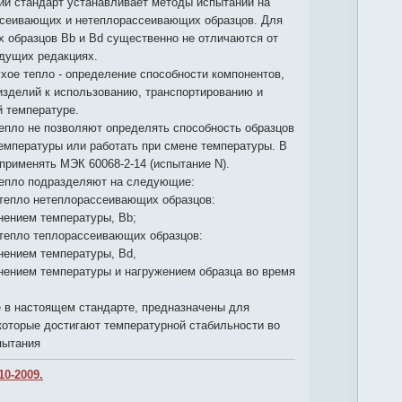
й стандарт устанавливает методы испытаний на
ссеивающих и нетеплорассеивающих образцов. Для
 образцов Bb и Bd существенно не отличаются от
дущих редакциях.
хое тепло - определение способности компонентов,
изделий к использованию, транспортированию и
й температуре.
епло не позволяют определять способность образцов
емпературы или работать при смене температуры. В
применять МЭК 60068-2-14 (испытание N).
тепло подразделяют на следующие:
 тепло нетеплорассеивающих образцов:
нением температуры, Bb;
 тепло теплорассеивающих образцов:
нением температуры, Вd,
нением температуры и нагружением образца во время
 в настоящем стандарте, предназначены для
которые достигают температурной стабильности во
пытания
10-2009.