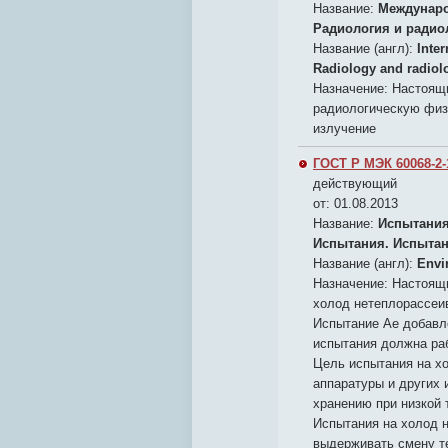
Название:
Междунаро
Радиология и радио
Название (англ):
Inter
Radiology and radiol
Назначение:
Настоящи
радиологическую физ
излучение
ГОСТ Р МЭК 60068-2-
действующий
от: 01.08.2013
Название:
Испытания
Испытания. Испытан
Название (англ):
Envir
Назначение:
Настоящи
холод нетеплорассеи
Испытание Ае добавл
испытания должна ра
Цель испытания на хо
аппаратуры и других 
хранению при низкой 
Испытания на холод 
выдерживать смену т