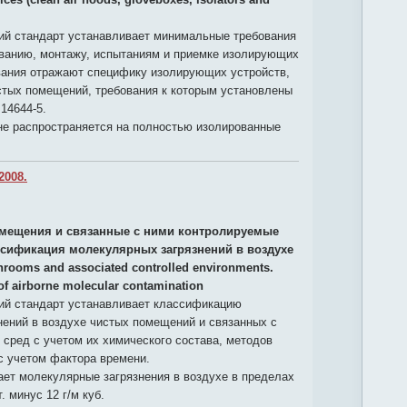
й стандарт устанавливает минимальные требования
ованию, монтажу, испытаниям и приемке изолирующих
ования отражают специфику изолирующих устройств,
стых помещений, требования к которым установлены
14644-5.
не распространяется на полностью изолированные
2008.
мещения и связанные с ними контролируемые
ассификация молекулярных загрязнений в воздухе
nrooms and associated controlled environments.
n of airborne molecular contamination
й стандарт устанавливает классификацию
нений в воздухе чистых помещений и связанных с
сред с учетом их химического состава, методов
с учетом фактора времени.
ет молекулярные загрязнения в воздухе в пределах
т. минус 12 г/м куб.