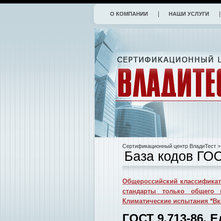
О КОМПАНИИ
НАШИ УСЛУГИ
Сертификационный центр ВладиТест
>
База кодов ГО
Общероссийский классификат
стандарты только общего 
Климатические испытания *В
ГОСТ 9.713-86. 