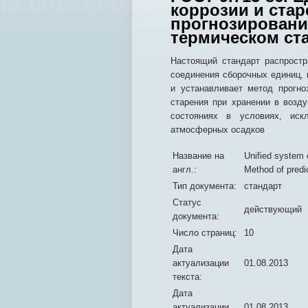
коррозии и стар
прогнозировани
термическом ст
Настоящий стандарт распростр
соединения сборочных единиц, 
и устанавливает метод прогно
старения при хранении в воз
состояниях в условиях, ис
атмосферных осадков
Название на
Unified system 
англ.:
Method of predic
Тип документа:
стандарт
Статус
действующий
документа:
Число страниц:
10
Дата
актуализации
01.08.2013
текста:
Дата
актуализации
01.08.2013