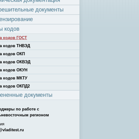
ническая документация
решительные документы
ензирование
ы кодов
а кодов ГОСТ
а кодов ТНВЭД
а кодов ОКП
а кодов ОКВЭД
а кодов ОКУН
а кодов МКТУ
а кодов ОКПД2
ененные документы
еджеры по работе с
ьневосточным регионом
ия
@vladitest.ru