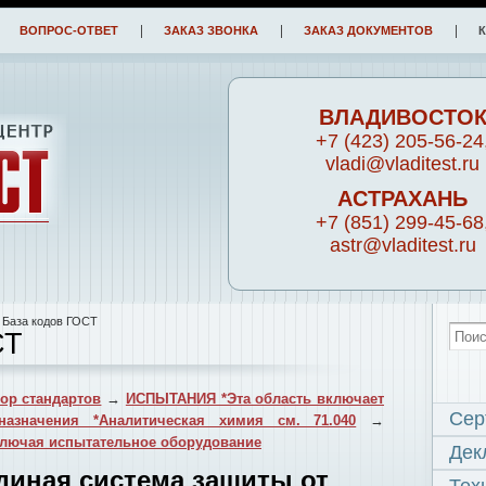
ВОПРОС-ОТВЕТ
ЗАКАЗ ЗВОНКА
ЗАКАЗ ДОКУМЕНТОВ
ВЛАДИВОСТО
+7 (423) 205-56-24
vladi@vladitest.ru
АСТРАХАНЬ
+7 (851) 299-45-68
astr@vladitest.ru
 База кодов ГОСТ
СТ
ор стандартов
→
ИСПЫТАНИЯ *Эта область включает
Сер
назначения *Аналитическая химия см. 71.040
→
ключая испытательное оборудование
Дек
Единая система защиты от