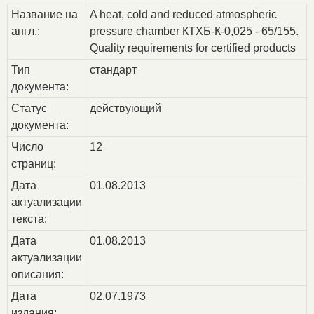
Название на
A heat, cold and reduced atmospheric
англ.:
pressure chamber КТХБ-К-0,025 - 65/155.
Quality requirements for certified products
Тип
стандарт
документа:
Статус
действующий
документа:
Число
12
страниц:
Дата
01.08.2013
актуализации
текста:
Дата
01.08.2013
актуализации
описания:
Дата
02.07.1973
издания: