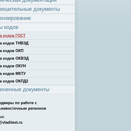
ническая документация
решительные документы
ензирование
ы кодов
а кодов ГОСТ
а кодов ТНВЭД
а кодов ОКП
а кодов ОКВЭД
а кодов ОКУН
а кодов МКТУ
а кодов ОКПД2
ененные документы
еджеры по работе с
ьневосточным регионом
ия
@vladitest.ru