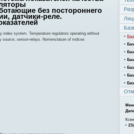
Тех
уляторы
ботающие без постороннего
Раз
ии, датчики-реле.
Лиц
оказателей
Баз
ty index system. Temperature regulators operating without
Баз
y source, sensor-relays. Nomenclature of mdices
Баз
Баз
Баз
Баз
Баз
Баз
Отм
Мен
Дал
Ксен
23