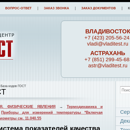
ВОПРОС-ОТВЕТ
ЗАКАЗ ЗВОНКА
ЗАКАЗ ДОКУМЕНТОВ
ВЛАДИВОСТО
+7 (423) 205-56-24
vladi@vladitest.ru
АСТРАХАНЬ
+7 (851) 299-45-68
astr@vladitest.ru
 База кодов ГОСТ
СТ
Я. ФИЗИЧЕСКИЕ ЯВЛЕНИЯ
→
Термодинамика и
Сер
→
Приборы для измерений температуры *Включая
ометры см. 11.040.55
Дек
Система показателей качества