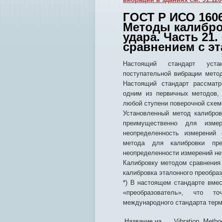
ГОСТ Р ИСО 1606
Методы калибро
удара. Часть 21
сравнением с э
Настоящий стандарт устан
поступательной вибрации метод
Настоящий стандарт рассматр
одним из первичных методов,
любой ступени поверочной схем
Установленный метод калибров
преимущественно для изме
неопределенность измерений 
метода для калибровки пре
неопределенности измерений не 
Калибровку методом сравнения 
калибровка эталонного преобраз
*) В настоящем стандарте вме
«преобразователь», что т
международного стандарта терм
Название на
Vibration. Method