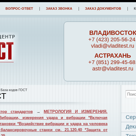
ВОПРОС-ОТВЕТ
ЗАКАЗ ЗВОНКА
ЗАКАЗ ДОКУМЕНТОВ
ВЛАДИВОСТО
+7 (423) 205-56-24
vladi@vladitest.ru
АСТРАХАНЬ
+7 (851) 299-45-68
astr@vladitest.ru
 База кодов ГОСТ
СТ
тор стандартов
→
МЕТРОЛОГИЯ И ИЗМЕРЕНИЯ.
Сер
Вибрации, измерения удара и вибрации *Включая
ановки *Воздействие вибрации и удара на человека
Дек
 балансировочные станки см. 21.120.40 *Защита от
.25