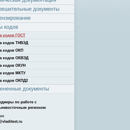
ническая документация
решительные документы
ензирование
ы кодов
а кодов ГОСТ
а кодов ТНВЭД
а кодов ОКП
а кодов ОКВЭД
а кодов ОКУН
а кодов МКТУ
а кодов ОКПД2
ененные документы
еджеры по работе с
ьневосточным регионом
ия
@vladitest.ru