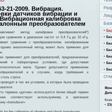
Тех
3-21-2009. Вибрация.
Раз
вки датчиков вибрации и
Лиц
. Вибрационная калибровка
талонным преобразователем
Баз
Баз
авливает метод калибровки преобразователей*)
Баз
ом сравнения в диапазоне частот от 0,4 Гц до 10 кГц.
ивает сравнение с преобразователем, калиброванным
Баз
 однако аналогичный метод может быть применен для
Баз
ы.
Баз
ки применяют для преобразователей, предназначенных
рений в лабораторных условиях, где допустимая
Баз
относительно мала. Однако допускается применение
Баз
образователей и в случаях, когда требования к
Отм
столь строги.
проводят в тех же условиях, в которых была проведена
ователя.
Мен
сто термина «датчик» используется более общий термин
Дал
очнее соответствует используемому в оригинале
Ксен
ину «transducer»
23
s for the calibration of vibration and shock transducers.