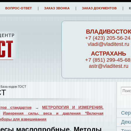
ВОПРОС-ОТВЕТ
ЗАКАЗ ЗВОНКА
ЗАКАЗ ДОКУМЕНТОВ
ВЛАДИВОСТО
+7 (423) 205-56-24
vladi@vladitest.ru
АСТРАХАНЬ
+7 (851) 299-45-68
astr@vladitest.ru
 База кодов ГОСТ
СТ
тор стандартов
→
МЕТРОЛОГИЯ И ИЗМЕРЕНИЯ.
Сер
→
Измерения силы, веса и давления *Включая
иборы для взвешивания
Дек
 Весы маслопробные. Методы