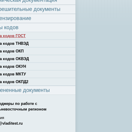
ническая документация
решительные документы
ензирование
ы кодов
а кодов ГОСТ
а кодов ТНВЭД
а кодов ОКП
а кодов ОКВЭД
а кодов ОКУН
а кодов МКТУ
а кодов ОКПД2
ененные документы
еджеры по работе с
ьневосточным регионом
ия
@vladitest.ru