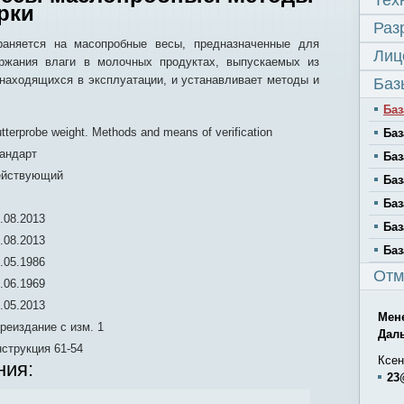
Тех
рки
Раз
раняется на масопробные весы, предназначенные для
Лиц
ержания влаги в молочных продуктах, выпускаемых из
 находящихся в эксплуатации, и устанавливает методы и
Баз
Баз
tterprobe weight. Methods and means of verification
Баз
андарт
Баз
ействующий
Баз
Баз
.08.2013
Баз
.08.2013
Баз
.05.1986
Отм
.06.1969
.05.2013
Мен
реиздание с изм. 1
Дал
струкция 61-54
Ксен
ния:
23