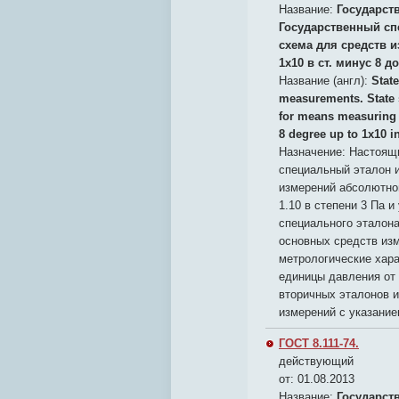
Название:
Государст
Государственный сп
схема для средств 
1x10 в ст. минус 8 до
Название (англ):
State
measurements. State s
for means measuring 
8 degree up to 1x10 i
Назначение:
Настоящи
специальный эталон 
измерений абсолютног
1.10 в степени 3 Па 
специального эталона
основных средств изм
метрологические хара
единицы давления от
вторичных эталонов 
измерений с указание
ГОСТ 8.111-74.
действующий
от: 01.08.2013
Название:
Государст