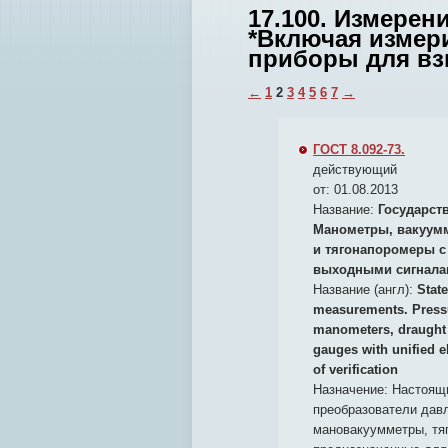
17.100. Измерен
*Включая измер
приборы для в
←
1
2
3
4
5
6
7
→
ГОСТ 8.092-73.
действующий
от: 01.08.2013
Название:
Государст
Манометры, вакуум
и тягонапоромеры 
выходными сигналам
Название (англ):
State
measurements. Press
manometers, draught 
gauges with unified e
of verification
Назначение:
Настоящи
преобразователи давл
мановакуумметры, тя