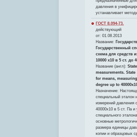
предназначенные для
давления в унифициро
устанавливает методы
ГОСТ 8.094-73.
действующий
от: 01.08.2013
Название:
Государст
Государственный сп
схема для средств 
10000 х10 в 5 ст. до 
Название (англ):
State
measurements. State s
for means, measuring 
degree up to 40000x10
Назначение:
Настоящи
специальный эталон 
измерений давления с
40000х10 в 5 ст. Па 
специального эталона
основные метрологич
размера единицы давл
копии и образцовых с