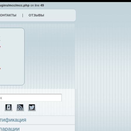
ugins/mcc/mcc.php
on line
49
КОНТАКТЫ
ОТЗЫВЫ
К
,
,
тификация
ларации