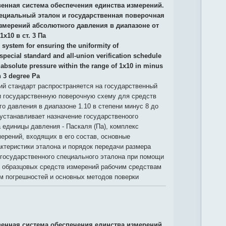
венная система обеспечения единства измерений.
ециальный эталон и государственная поверочная
измерений абсолютного давления в диапазоне от
1х10 в ст. 3 Па
 system for ensuring the uniformity of
pecial standard and all-union verification schedule
absolute pressure within the range of 1x10 in minus
n 3 degree Pa
й стандарт распространяется на государственный
и государственную поверочную схему для средств
о давления в диапазоне 1.10 в степени минус 8 до
и устанавливает назначение государственоого
 единицы давления - Паскаля (Па), комплекс
ерений, входящих в его состав, основные
ктеристики эталона и порядок передачи размера
 государственного специального эталона при помощи
и образцовых средств измерений рабочим средствам
м погрешностей и основных методов поверки
венная система обеспечения единства измерений.