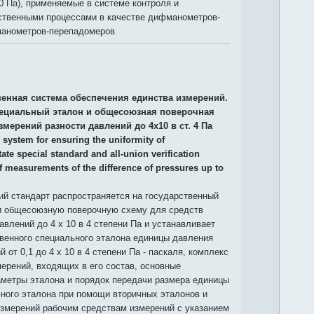
00 Па), применяемые в системе контроля и
ственными процессами в качестве дифманометров-
манометров-перепадомеров
венная система обеспечения единства измерений.
ециальный эталон и общесоюзная поверочная
змерений разности давлений до 4x10 в ст. 4 Па
 system for ensuring the uniformity of
te special standard and all-union verification
 measurements of the difference of pressures up to
й стандарт распространяется на государственный
и общесоюзную поверочную схему для средств
авлений до 4 х 10 в 4 степени Па и устанавливает
твенного специального эталона единицы давления
 от 0,1 до 4 х 10 в 4 степени Па - паскаля, комплекс
ерений, входящих в его состав, основные
аметры эталона и порядок передачи размера единицы
ного эталона при помощи вторичных эталонов и
измерений рабочим средствам измерений с указанием