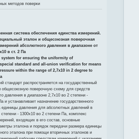
вных методов поверки
венная система обеспечения единства измерений.
ециальный эталон и общесоюзная поверочная
измерений абсолютного давления в диапазоне от
х10 в ст. 2 Па
 system for ensuring the uniformity of
pecial standard and all-union verification for means
essure within the range of 2,7x10 in 2 degree to
Pa
й стандарт распространяется на государственный
и общесоюзную поверочную схему для средств
о давления в диапазоне 2,7х10 во 2 степени -
Па и устанавливает назначение государственного
а единицы давления для абсолютных давлений в
 степени - 1300х10 во 2 степени Па, комплекс
ерений, входящих в его состав, основные
аметры эталона и порядок передачи размера единицы
ного эталона при помощи вторичных эталонов и
измерений рабочим средствам измерений с указанием