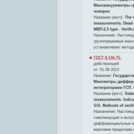
Мановакуумметры гр
поверки
Название (англ):
The s
measurements. Dead-
МВП-2,5 type . Verif
Назначение:
Настоящи
грузопоршневые манов
устанавливает методы
ГОСТ 8.146-75.
действующий
от: 01.08.2013
Название:
Государст
Манометры диффере
интеграторами ГСП.
Название (англ):
State
measurements. Indicat
SSI. Methods of verif
Назначение:
Настоящи
самопишущие и выпус
дифференциальные ма
верхними пределами из