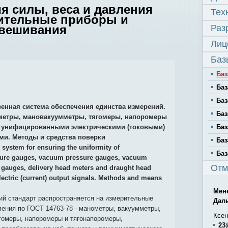
ия силы, веса и давления
Тех
ительные приборы и
звешивания
Раз
Лиц
Баз
Баз
Баз
Баз
венная система обеспечения единства измерений.
Баз
метры, мановакуумметры, тягомеры, напоромеры
с унифицированными электрическими (токовыми)
Баз
и. Методы и средства поверки
Баз
 system for ensuring the uniformity of
Баз
ure gauges, vacuum pressure gauges, vacuum
Отм
gauges, delivery head meters and draught head
lectric (current) output signals. Methods and means
Мен
й стандарт распространяется на измерительные
Дал
ения по ГОСТ 14763-78 - манометры, вакуумметры,
Ксен
гомеры, напоромеры и тягонапоромеры,
23