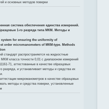
тей и основных методов поверки
венная система обеспечения единства измерений.
азцовые 1-го разряда типа МКМ. Методы и
 system for ensuring the uniformity of
-st order micromanometers of МКМ-type. Methods
tion
й стандарт распространяется на жидкостные
 МКМ класса точности 0,01 с диапазоном измерений
11161-71, аттестованные в качестве образцовых
го разряда, и устанавливает методы и средства их
и.
аттестации микроманометров в качестве образцовых
вать методы и средства поверки, установленные
ом