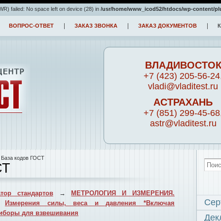
) failed: No space left on device (28) in
/usr/home/www_icod52/htdocs/wp-content/pl
ВОПРОС-ОТВЕТ
ЗАКАЗ ЗВОНКА
ЗАКАЗ ДОКУМЕНТОВ
ВЛАДИВОСТО
+7 (423) 205-56-24
vladi@vladitest.ru
АСТРАХАНЬ
+7 (851) 299-45-68
astr@vladitest.ru
 База кодов ГОСТ
СТ
тор стандартов
→
МЕТРОЛОГИЯ И ИЗМЕРЕНИЯ.
Сер
→
Измерения силы, веса и давления *Включая
иборы для взвешивания
Дек