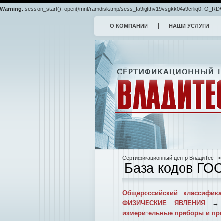
Warning
: session_start(): open(/mnt/ramdisk/tmp/sess_fa9igtthv19vsgkk04a9crliq0, O_RDWR
О КОМПАНИИ
НАШИ УСЛУГИ
Сертификационный центр ВладиТест
>
База кодов ГО
Общероссийский классифика
ФИЗИЧЕСКИЕ ЯВЛЕНИЯ
измерительные приборы и пр