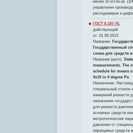
менее 10 кгс/м кв. (1
управления производ
расходомеров и диф
ГОСТ 8.187-76.
действующий
от: 01.08.2013
Название:
Государст
Государственный сп
схема для средств и
Название (англ):
State
measurements. The sta
schedule for means of
4x10 in 4 degree Pa
Назначение:
Настоящи
специальный эталон 
измерений разности д
назначение государс
для разности давлений
основных средств изм
метрологические пар
давления от специаль
образцовых средств 