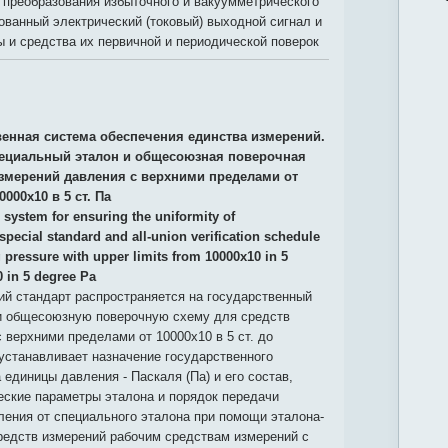
 преобразования избыточного и вакуумметрического
ванный электрический (токовый) выходной сигнал и
 и средства их первичной и периодической поверок
венная система обеспечения единства измерений.
ециальный эталон и общесоюзная поверочная
измерений давления с верхними пределами от
40000х10 в 5 ст. Па
 system for ensuring the uniformity of
pecial standard and all-union verification schedule
pressure with upper limits from 10000x10 in 5
 in 5 degree Pa
й стандарт распространяется на государственный
и общесоюзную поверочную схему для средств
 верхними пределами от 10000х10 в 5 ст. до
и устанавливает назначение государственного
 единицы давления - Паскаля (Па) и его состав,
еские параметры эталона и порядок передачи
ения от специального эталона при помощи эталона-
редств измерений рабочим средствам измерений с