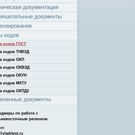
ническая документация
решительные документы
ензирование
ы кодов
а кодов ГОСТ
а кодов ТНВЭД
а кодов ОКП
а кодов ОКВЭД
а кодов ОКУН
а кодов МКТУ
а кодов ОКПД2
ененные документы
еджеры по работе с
ьневосточным регионом
ия
@vladitest.ru