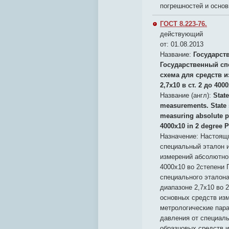
погрешностей и осно
ГОСТ 8.223-76.
действующий
от: 01.08.2013
Название:
Государст
Государственный сп
схема для средств 
2,7x10 в ст. 2 до 4000
Название (англ):
State
measurements. State s
measuring absolute pr
4000x10 in 2 degree 
Назначение:
Настоящи
специальный эталон 
измерений абсолютног
4000х10 во 2степени 
специального эталон
диапазоне 2,7х10 во 2
основных средств изм
метрологические пар
давления от специаль
образцовых средств 