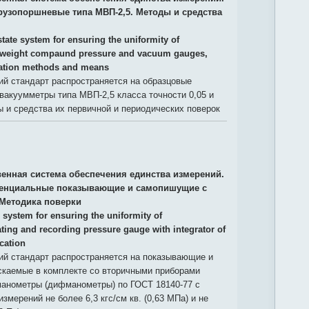
узопоршневые типа МВП-2,5. Методы и средства
tate system for ensuring the uniformity of
weight compaund pressure and vacuum gauges,
ication methods and means
й стандарт распространяется на образцовые
акуумметры типа МВП-2,5 класса точности 0,05 и
 и средства их первичной и периодических поверок
венная система обеспечения единства измерений.
нциальные показывающие и самопишущие с
 Методика поверки
 system for ensuring the uniformity of
ing and recording pressure gauge with integrator of
ication
й стандарт распространяется на показывающие и
каемые в комплекте со вторичными приборами
нометры (дифманометры) по ГОСТ 18140-77 с
мерений не более 6,3 кгс/см кв. (0,63 МПа) и не