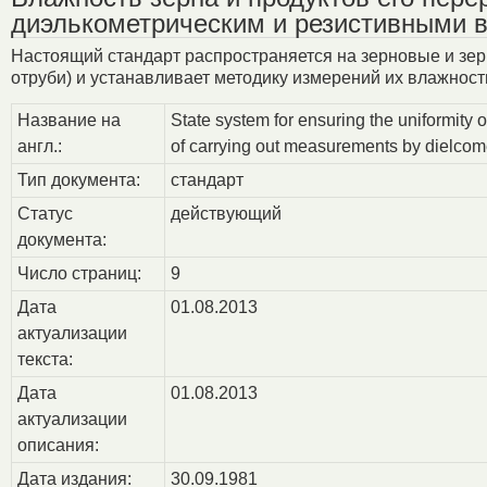
диэлькометрическим и резистивными 
Настоящий стандарт распространяется на зерновые и зерн
отруби) и устанавливает методику измерений их влажнос
Название на
State system for ensuring the uniformity
англ.:
of carrying out measurements by dielcom
Тип документа:
стандарт
Статус
действующий
документа:
Число страниц:
9
Дата
01.08.2013
актуализации
текста:
Дата
01.08.2013
актуализации
описания:
Дата издания:
30.09.1981