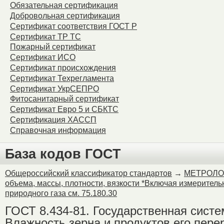
Обязательная сертификация
Warning
: Unknown: Failed
Добровольная сертификация
Сертификат соответствия ГОСТ Р
Please verify that the curr
Сертификат ТР ТС
Пожарный сертификат
session.save_path is corr
Сертификат ИСО
Сертификат происхождения
Unknown
on line
0
Сертификат Техрегламента
Сертификат УкрСЕПРО
Фитосанитарный сертификат
Сертификат Евро 5 и СБКТС
Сертификация ХАССП
Справочная информация
База кодов ГОСТ
Общероссийский классификатор стандартов
→
МЕТРОЛО
объема, массы, плотности, вязкости *Включая измерите
природного газа см. 75.180.30
ГОСТ 8.434-81. Государственная сист
Влажность зерна и продуктов его пер