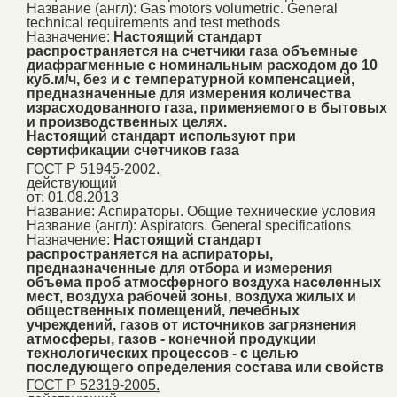
Название (англ):
Gas motors volumetric. General
technical requirements and test methods
Назначение:
Настоящий стандарт
распространяется на счетчики газа объемные
диафрагменные с номинальным расходом до 10
куб.м/ч, без и с температурной компенсацией,
предназначенные для измерения количества
израсходованного газа, применяемого в бытовых
и производственных целях.
Настоящий стандарт используют при
сертификации счетчиков газа
ГОСТ Р 51945-2002.
действующий
от: 01.08.2013
Название:
Аспираторы. Общие технические условия
Название (англ):
Aspirators. General specifications
Назначение:
Настоящий стандарт
распространяется на аспираторы,
предназначенные для отбора и измерения
объема проб атмосферного воздуха населенных
мест, воздуха рабочей зоны, воздуха жилых и
общественных помещений, лечебных
учреждений, газов от источников загрязнения
атмосферы, газов - конечной продукции
технологических процессов - с целью
последующего определения состава или свойств
ГОСТ Р 52319-2005.