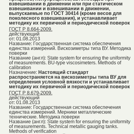
взвешивании в движении или при статическом
взвешивании и взвешивании в движении,
выпускаемые по ГОСТ 30414 (кроме весов для
поколесного взвешивания), и устанавливает
методику их первичной и периодической поверок
ГОСТ Р 8.664-2009.
действующий
от: 01.08.2013
Название:
Государственная система обеспечения
единства измерений. Вискозиметры типа ВУ. Методика
поверки
Название (англ):
State system for ensuring the uniformity
of measurements. BU-type viscosimeters. Methods of
calibration
Назначение:
Настоящий стандарт
распространяется на вискозиметры типа ВУ для
определения условной вязкости и устанавливает
методику их первичной и периодической поверок
ГОСТ Р 8.679-2009.
действующий
от: 01.08.2013
Название:
Государственная система обеспечения
единства измерений. Мерники металлические
технические. Методика поверки
Название (англ):
State system for ensuring the uniformity
of measurements. Technical metallic gauging tanks.
Methods of verification