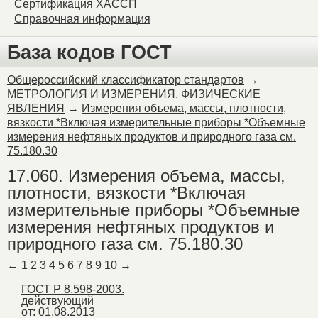
Сертификация ХАССП
Справочная информация
База кодов ГОСТ
Общероссийский классификатор стандартов
→
МЕТРОЛОГИЯ И ИЗМЕРЕНИЯ. ФИЗИЧЕСКИЕ
ЯВЛЕНИЯ
→
Измерения объема, массы, плотности,
вязкости *Включая измерительные приборы *Объемные
измерения нефтяных продуктов и природного газа см.
75.180.30
17.060. Измерения объема, массы,
плотности, вязкости *Включая
измерительные приборы *Объемные
измерения нефтяных продуктов и
природного газа см. 75.180.30
←
1
2
3
4
5
6
7
8
9
10
→
ГОСТ Р 8.598-2003.
действующий
от: 01.08.2013