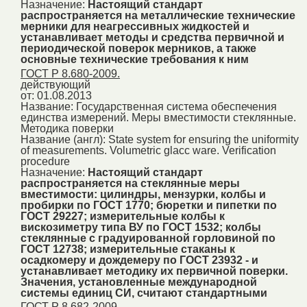
Назначение:
Настоящий стандарт
распространяется на металлические технические
мерники для неагрессивных жидкостей и
устанавливает методы и средства первичной и
периодической поверок мерников, а также
основные технические требования к ним
ГОСТ Р 8.680-2009.
действующий
от: 01.08.2013
Название:
Государственная система обеспечения
единства измерений. Меры вместимости стеклянные.
Методика поверки
Название (англ):
State system for ensuring the uniformity
of measurements. Volumetric glacc ware. Verification
procedure
Назначение:
Настоящий стандарт
распространяется на стеклянные меры
вместимости: цилиндры, мензурки, колбы и
пробирки по ГОСТ 1770; бюретки и пипетки по
ГОСТ 29227; измерительные колбы к
вискозиметру типа ВУ по ГОСТ 1532; колбы
стеклянные с градуированной горловиной по
ГОСТ 12738; измерительные стаканы к
осадкомеру и дождемеру по ГОСТ 23932 - и
устанавливает методику их первичной поверки.
Значения, установленные международной
системы единиц СИ, считают стандартными
ГОСТ Р 8.682-2009.