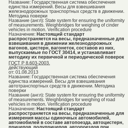
Название:
Государственная система обеспечения
единства измерений. Весы для взвешивания
железнодорожных транспортных средств в движении.
Методика поверки
Название (англ):
State system for ensuring the uniformity
of measurements. Weighbridges for weighing of cinder
vehicles in motion. Verification procedure
Назначение:
Настоящий стандарт
распространяется на весы, предназначенные для
взвешивания в движении железнодорожных
вагонов, цистерн, вагонеток, составов из них,
выпускаемые по ГОСТ 30414, и устанавливает
методику их первичной и периодической поверок
ГОСТ Р 8.603-2003.
действующий
от: 01.08.2013
Название:
Государственная система обеспечения
единства измерений. Весы для взвешивания
автотранспортных средств в движении. Методика
поверки
Название (англ):
State system for ensuring the uniformity
of measurements. Weighbridges for weighing of road
vehicles in motion. Verification procedure
Назначение:
Настоящий стандарт
распространяется на весы, предназначенные для
измерения массы одиночных автомобилей,
автомобилей в составе автопоезда, автоцистерн,
прицепов, полуприцепов, автопоездов при