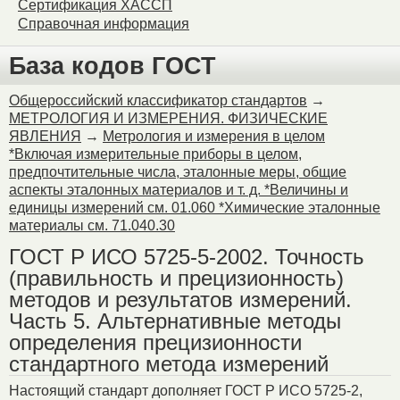
Сертификация ХАССП
Справочная информация
База кодов ГОСТ
Общероссийский классификатор стандартов
→
МЕТРОЛОГИЯ И ИЗМЕРЕНИЯ. ФИЗИЧЕСКИЕ
ЯВЛЕНИЯ
→
Метрология и измерения в целом
*Включая измерительные приборы в целом,
предпочтительные числа, эталонные меры, общие
аспекты эталонных материалов и т. д. *Величины и
единицы измерений см. 01.060 *Химические эталонные
материалы см. 71.040.30
ГОСТ Р ИСО 5725-5-2002. Точность
(правильность и прецизионность)
методов и результатов измерений.
Часть 5. Альтернативные методы
определения прецизионности
стандартного метода измерений
Настоящий стандарт дополняет ГОСТ Р ИСО 5725-2,