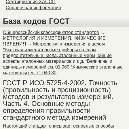
Сертификация ХАССП
Справочная информация
База кодов ГОСТ
Общероссийский классификатор стандартов
→
МЕТРОЛОГИЯ И ИЗМЕРЕНИЯ. ФИЗИЧЕСКИЕ
ЯВЛЕНИЯ
→
Метрология и измерения в целом
*Включая измерительные приборы в целом,
предпочтительные числа, эталонные меры, общие
аспекты эталонных материалов и т. д. *Величины и
единицы измерений см. 01.060 *Химические эталонные
материалы см. 71.040.30
ГОСТ Р ИСО 5725-4-2002. Точность
(правильность и прецизионность)
методов и результатов измерений.
Часть 4. Основные методы
определения правильности
стандартного метода измерений
Настоящий стандарт описывает основные способы