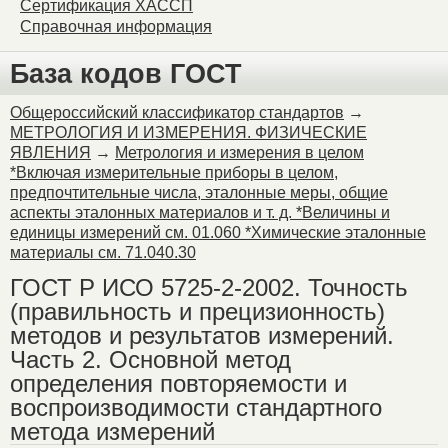
Сертификация ХАССП
Справочная информация
База кодов ГОСТ
Общероссийский классификатор стандартов
→
МЕТРОЛОГИЯ И ИЗМЕРЕНИЯ. ФИЗИЧЕСКИЕ
ЯВЛЕНИЯ
→
Метрология и измерения в целом
*Включая измерительные приборы в целом,
предпочтительные числа, эталонные меры, общие
аспекты эталонных материалов и т. д. *Величины и
единицы измерений см. 01.060 *Химические эталонные
материалы см. 71.040.30
ГОСТ Р ИСО 5725-2-2002. Точность
(правильность и прецизионность)
методов и результатов измерений.
Часть 2. Основной метод
определения повторяемости и
воспроизводимости стандартного
метода измерений