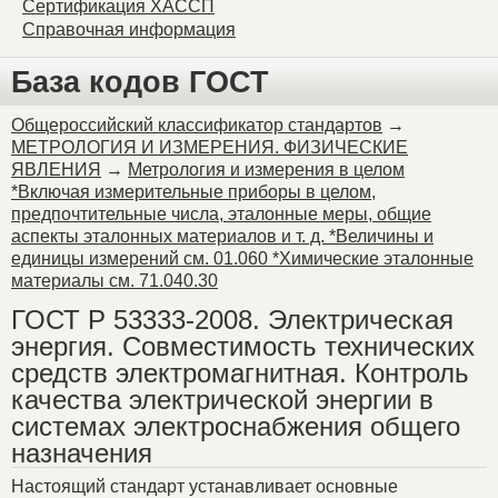
Сертификация ХАССП
Справочная информация
База кодов ГОСТ
Общероссийский классификатор стандартов
→
МЕТРОЛОГИЯ И ИЗМЕРЕНИЯ. ФИЗИЧЕСКИЕ
ЯВЛЕНИЯ
→
Метрология и измерения в целом
*Включая измерительные приборы в целом,
предпочтительные числа, эталонные меры, общие
аспекты эталонных материалов и т. д. *Величины и
единицы измерений см. 01.060 *Химические эталонные
материалы см. 71.040.30
ГОСТ Р 53333-2008. Электрическая
энергия. Совместимость технических
средств электромагнитная. Контроль
качества электрической энергии в
системах электроснабжения общего
назначения
Настоящий стандарт устанавливает основные