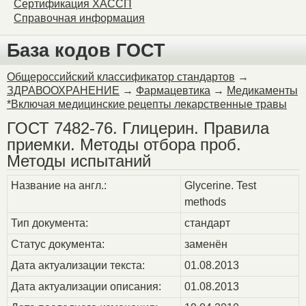
Сертификация ХАССП
Справочная информация
База кодов ГОСТ
Общероссийский классификатор стандартов
→
ЗДРАВООХРАНЕНИЕ
→
Фармацевтика
→
Медикаменты
*Включая медицинские рецепты лекарственные травы
ГОСТ 7482-76. Глицерин. Правила
приемки. Методы отбора проб.
Методы испытаний
Название на англ.:
Glycerine. Test
methods
Тип документа:
стандарт
Статус документа:
заменён
Дата актуализации текста:
01.08.2013
Дата актуализации описания:
01.08.2013