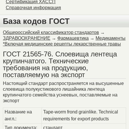
Сертификация ХАССП
Справочная информация
База кодов ГОСТ
Общероссийский классификатор стандартов
→
ЗДРАВООХРАНЕНИЕ
→
Фармацевтика
→
Медикаменты
*Включая медицинские рецепты лекарственные травы
ГОСТ 21565-76. Слоевища лентеца
крупинчатого. Технические
требования на продукцию,
поставляемую на экспорт
Настоящий стандарт распространяется на высушенные
слоевища полукустикового лишайника лентеца
крупинчатого семейства уснеевых, поставляемые на
экспорт
Название на
Tape-worm frond grainlike. Technical
англ.:
requirements for export products
Тип документа:
стандарт