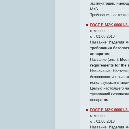
эксплуатации, имеющ
МэВ.
Требования настояще
ГОСТ Р МЭК 60601-2-
отменён
от: 01.08.2013
Название:
Изделия м
требования безопас
аппаратам
Название (англ):
Medic
requirements for the 
Назначение:
Настоящи
безопасности к высок
используемым в меди
Целью настоящего ча
требований безопасн
аппаратам
ГОСТ Р МЭК 60601-2-
отменён
от: 01.08.2013
Название:
Изделия м