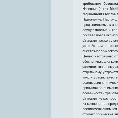
требования безопас
Название (англ):
Medic
requirements for the 
Назначение:
Настоящи
предъявляемые к ане
осуществления ингал
поставляются укомпл
Стандарт также уста
устройствам, которые
анестезиологического
Целью настоящего ст
обеспечивающих комм
укомплектованному а
отдельному устройств
конфигурацию анесте
реализации клиническ
принимая во внимани
особенностей требов
Стандарт не распрост
их компоненты, пред
воспламеняющимися н
стоматологические а