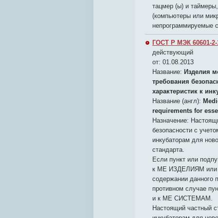
тацмер (ы) и таймер
(компьютеры или мик
непрограммируемые 
ГОСТ Р МЭК 60601-2-1
действующий
от: 01.08.2013
Название:
Изделия м
требования безопас
характеристик к ин
Название (англ):
Medic
requirements for esse
Назначение:
Настоящи
безопасности с учето
инкубаторам для нов
стандарта.
Если пункт или подпу
к МЕ ИЗДЕЛИЯМ или 
содержании данного п
противном случае пу
и к МЕ СИСТЕМАМ.
Настоящий частный ст
инкубаторам для нов