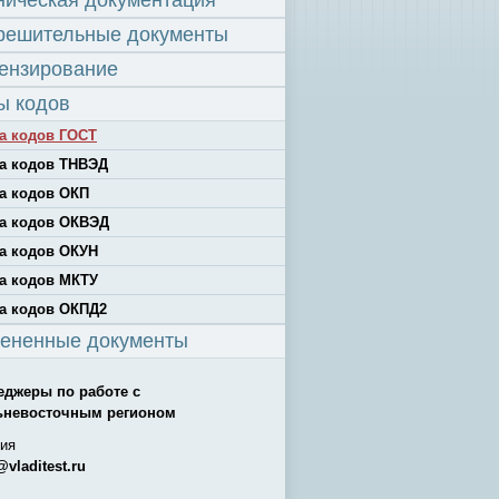
ническая документация
решительные документы
ензирование
ы кодов
а кодов ГОСТ
а кодов ТНВЭД
а кодов ОКП
а кодов ОКВЭД
а кодов ОКУН
а кодов МКТУ
а кодов ОКПД2
ененные документы
еджеры по работе с
ьневосточным регионом
ия
@vladitest.ru