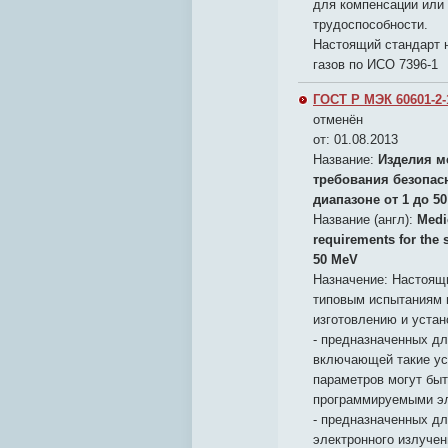
для компенсации или 
трудоспособности.
Настоящий стандарт 
газов по ИСО 7396-1
ГОСТ Р МЭК 60601-2-
отменён
от: 01.08.2013
Название:
Изделия м
требования безопас
диапазоне от 1 до 5
Название (англ):
Medic
requirements for the s
50 MeV
Назначение:
Настоящи
типовым испытаниям и
изготовлению и устан
- предназначенных дл
включающей такие ус
параметров могут бы
программируемыми э
- предназначенных дл
электронного излуче