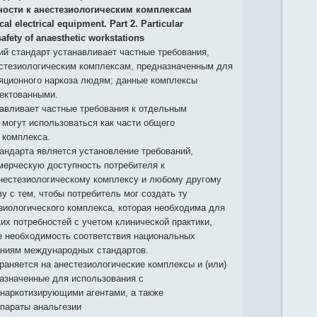
ности к анестезиологическим комплексам
al electrical equipment. Part 2. Particular
safety of anaesthetic workstations
й стандарт устанавливает частные требования,
стезиологическим комплексам, предназначенным для
яционного наркоза людям; данные комплексы
ектованными.
навливает частные требования к отдельным
 могут использоваться как части общего
 комплекса.
андарта является установление требований,
ерческую доступность потребителя к
нестезиологическому комплексу и любому другому
у с тем, чтобы потребитель мог создать ту
зиологического комплекса, которая необходима для
их потребностей с учетом клинической практики,
е необходимость соответствия национальных
аниям международных стандартов.
раняется на анестезиологические комплексы и (или)
назначенные для использования с
аркотизирующими агентами, а также
ппараты анальгезии