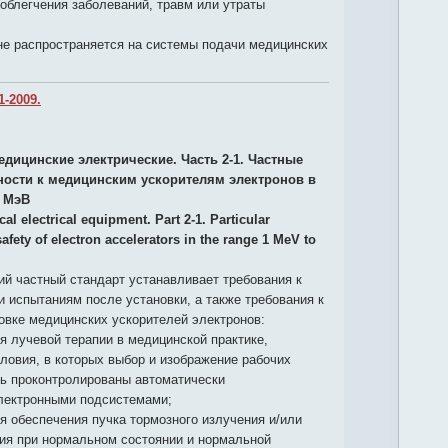
облегчения заболеваний, травм или утраты
не распространяется на системы подачи медицинских
1-2009.
едицинские электрические. Часть 2-1. Частные
ности к медицинским ускорителям электронов в
0 МэВ
al electrical equipment. Part 2-1. Particular
afety of electron accelerators in the range 1 MeV to
й частный стандарт устанавливает требования к
 испытаниям после установки, а также требования к
овке медицинских ускорителей электронов:
я лучевой терапии в медицинской практике,
ловия, в которых выбор и изображение рабочих
ть проконтролированы автоматически
лектронными подсистемами;
я обеспечения пучка тормозного излучения и/или
ния при нормальном состоянии и нормальной