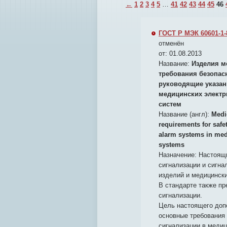
←
1
2
3
4
5
…
41
42
43
44
45
46
ГОСТ Р МЭК 60601-1-
отменён
от: 01.08.2013
Название:
Изделия м
требования безопас
руководящие указан
медицинских электр
систем
Название (англ):
Medic
requirements for safe
alarm systems in medi
systems
Назначение:
Настоящи
сигнализации и сигна
изделий и медицински
В стандарте также п
сигнализации.
Цель настоящего доп
основные требования 
сигнализации в медиц