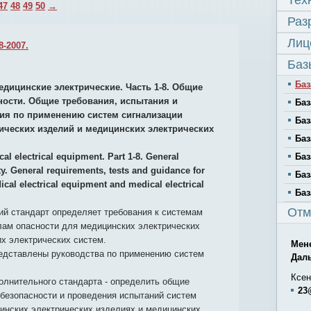
Тех
47
48
49
50
→
Раз
Лиц
8-2007.
Баз
Баз
едицинские электрические. Часть 1-8. Общие
ности. Общие требования, испытания и
Баз
ия по применению систем сигнализации
Баз
ических изделий и медицинских электрических
Баз
al electrical equipment. Part 1-8. General
Баз
ty. General requirements, tests and guidance for
Баз
cal electrical equipment and medical electrical
Баз
Отм
й стандарт определяет требования к системам
лам опасности для медицинских электрических
х электрических систем.
Мен
редставлены руководства по применению систем
Дал
Ксен
олнительного стандарта - определить общие
23
безопасности и проведения испытаний систем
инских электрических изделиях и медицинских