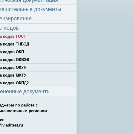
ническая документация
решительные документы
ензирование
ы кодов
а кодов ГОСТ
а кодов ТНВЭД
а кодов ОКП
а кодов ОКВЭД
а кодов ОКУН
а кодов МКТУ
а кодов ОКПД2
ененные документы
еджеры по работе с
ьневосточным регионом
ия
@vladitest.ru