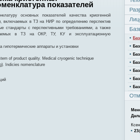
Тех
оменклатура показателей
Раз
нклатуру основных показателей качества криогенной
Лиц
ки, включаемых в ТЗ на НИР по определению перспектив
ые стандарты с перспективными требованиями, а также
Баз
ючаемых в ТЗ на ОКР, ТУ, КУ и эксплуатационную
Баз
Баз
а гипотермические аппараты и установки
Баз
tem of product quality. Medical cryogenic technique
Баз
g). Indicies nomenclature
Баз
Баз
щий
Баз
Отм
Мен
Дал
Ксен
23