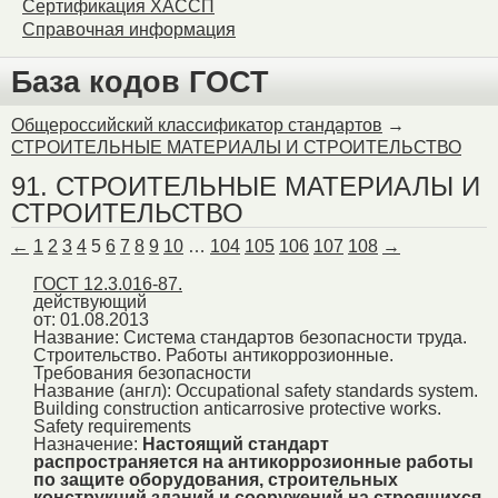
Сертификация ХАССП
Справочная информация
База кодов ГОСТ
Общероссийский классификатор стандартов
→
СТРОИТЕЛЬНЫЕ МАТЕРИАЛЫ И СТРОИТЕЛЬСТВО
91. СТРОИТЕЛЬНЫЕ МАТЕРИАЛЫ И
СТРОИТЕЛЬСТВО
←
1
2
3
4
5
6
7
8
9
10
…
104
105
106
107
108
→
ГОСТ 12.3.016-87.
действующий
от: 01.08.2013
Название:
Система стандартов безопасности труда.
Строительство. Работы антикоррозионные.
Требования безопасности
Название (англ):
Occupational safety standards system.
Building construction anticarrosive protective works.
Safety requirements
Назначение:
Настоящий стандарт
распространяется на антикоррозионные работы
по защите оборудования, строительных
конструкций зданий и сооружений на строящихся,