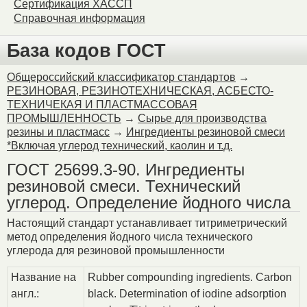
Сертификация ХАССП
Справочная информация
База кодов ГОСТ
Общероссийский классификатор стандартов
→
РЕЗИНОВАЯ, РЕЗИНОТЕХНИЧЕСКАЯ, АСБЕСТО-
ТЕХНИЧЕКАЯ И ПЛАСТМАССОВАЯ
ПРОМЫШЛЕННОСТЬ
→
Сырье для производства
резины и пластмасс
→
Ингредиенты резиновой смеси
*Включая углерод технический, каолин и т.д.
ГОСТ 25699.3-90. Ингредиенты
резиновой смеси. Технический
углерод. Определение йодного числа
Настоящий стандарт устанавливает титриметрический
метод определения йодного числа технического
углерода для резиновой промышленности
Название на
Rubber compounding ingredients. Carbon
англ.:
black. Determination of iodine adsorption