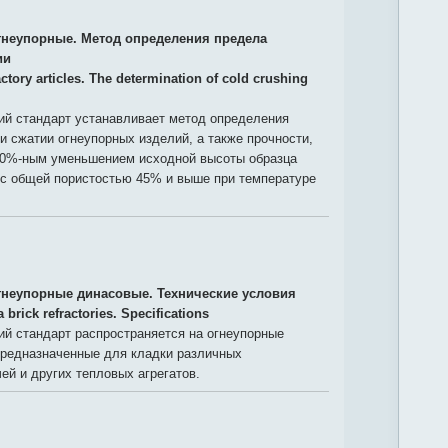
гнеупорные. Метод определения предела
ии
ctory articles. The determination of cold crushing
й стандарт устанавливает метод определения
и сжатии огнеупорных изделий, а также прочности,
0%-ным уменьшением исходной высоты образца
 с общей пористостью 45% и выше при температуре
гнеупорные динасовые. Технические условия
a brick refractories. Specifications
й стандарт распространяется на огнеупорные
предназначенные для кладки различных
ей и других тепловых агрегатов.