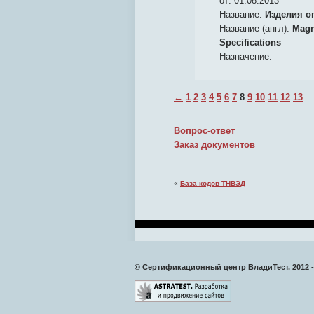
от: 01.08.2013
Название:
Изделия о
Название (англ):
Magne
Specifications
Назначение:
←
1
2
3
4
5
6
7
8
9
10
11
12
13
Вопрос-ответ
Заказ документов
«
База кодов ТНВЭД
© Сертификационный центр ВладиТест. 2012 -