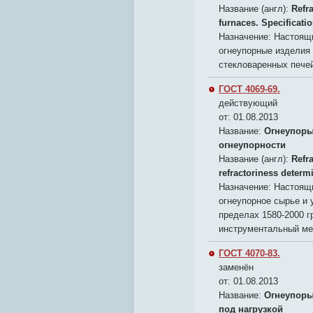
Название (англ):
Refr
furnaces. Specificati
Назначение:
Настоящи
огнеупорные изделия 
стекловаренных пече
ГОСТ 4069-69.
действующий
от: 01.08.2013
Название:
Огнеупоры
огнеупорности
Название (англ):
Refra
refractoriness determ
Назначение:
Настоящи
огнеупорное сырье и 
пределах 1580-2000 г
инструментальный ме
ГОСТ 4070-83.
заменён
от: 01.08.2013
Название:
Огнеупоры
под нагрузкой