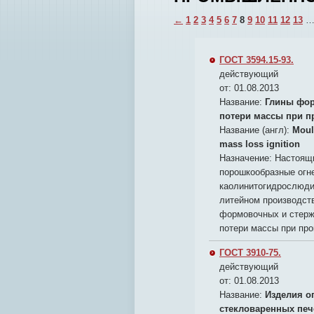
←
1
2
3
4
5
6
7
8
9
10
11
12
13
ГОСТ 3594.15-93.
действующий
от: 01.08.2013
Название:
Глины фор
потери массы при п
Название (англ):
Moul
mass loss ignition
Назначение:
Настоящи
порошкообразные огн
каолинитогидрослюдис
литейном производст
формовочных и стерж
потери массы при пр
ГОСТ 3910-75.
действующий
от: 01.08.2013
Название:
Изделия о
стекловаренных печ