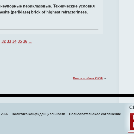
гнеупорные периклазовые. Технические условия
site (periklase) brick of highest refractoriness.
…
32
33
34
35
36
→
Поиск по базе ОКУН
»
 2026
Политика конфиденциальности
Пользовательское соглашение