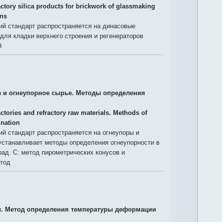
actory silica products for brickwork of glassmaking
ons
й стандарт распространяется на динасовые
для кладки верхнего строения и регенераторов
й
 и огнеупорное сырье. Методы определения
ctories and refractory raw materials. Methods of
ination
й стандарт распространяется на огнеупоры и
устанавливает методы определения огнеупорности в
рад. С: метод пирометрических конусов и
тод
. Метод определения температуры деформации