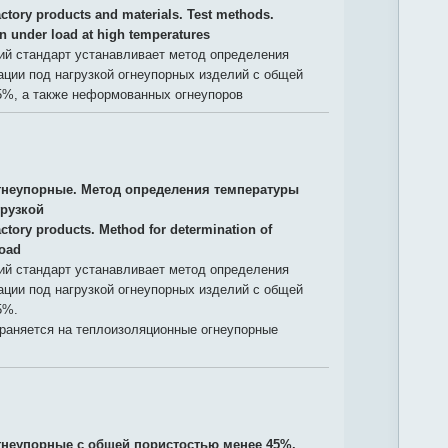
actory products and materials. Test methods.
in under load at high temperatures
й стандарт устанавливает метод определения
ции под нагрузкой огнеупорных изделий с общей
5%, а также неформованных огнеупоров
гнеупорные. Метод определения температуры
рузкой
actory products. Method for determination of
load
й стандарт устанавливает метод определения
ции под нагрузкой огнеупорных изделий с общей
5%.
траняется на теплоизоляционные огнеупорные
гнеупорные с общей пористостью менее 45%.