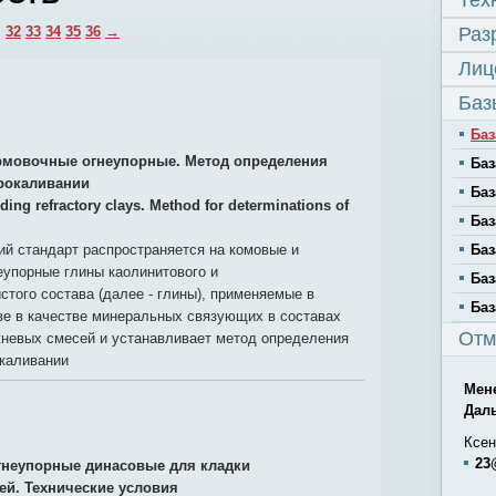
Тех
…
32
33
34
35
36
→
Раз
Лиц
Баз
Баз
мовочные огнеупорные. Метод определения
Баз
рокаливании
Баз
ding refractory clays. Method for determinations of
Баз
й стандарт распространяется на комовые и
Баз
еупорные глины каолинитового и
Баз
того состава (далее - глины), применяемые в
Баз
ве в качестве минеральных связующих в составах
Отм
невых смесей и устанавливает метод определения
окаливании
Мен
Дал
Ксен
23
гнеупорные динасовые для кладки
ей. Технические условия