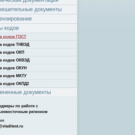
ническая документация
решительные документы
ензирование
ы кодов
а кодов ГОСТ
а кодов ТНВЭД
а кодов ОКП
а кодов ОКВЭД
а кодов ОКУН
а кодов МКТУ
а кодов ОКПД2
ененные документы
еджеры по работе с
ьневосточным регионом
ия
@vladitest.ru