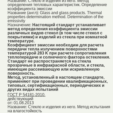
Название:
Стекло и изделия из него. Метод
определения тепловых характеристик. Определение
коэффициента эмиссии
Название (англ):
Glass and glass products. Thermal
properties determination method. Determination of the
emissivity
Назначение:
Настоящий стандарт устанавливает
метод определения коэффициента эмиссии
различных видов стекол (в том числе стекол с
покрытиями) и изделий из стекла при комнатной
температуре.
Коэффициент эмиссии необходим для расчета
передачи тепла излучением поверхностями
температурой 283 K при расчете сопротивления
теплопередаче и солнечного фактора остекления.
Стандарт не распространяется на стекла
прозрачные в инфракрасной области, и стекла,
имеющие рассеивающую или искривленную
поверхность.
Метод, установленный в настоящем стандарте,
применяют при проведении квалификационных,
типовых, сертификационных, периодических и
других видах испытаний
ГОСТ Р 54181-2010.
действующий
от: 01.08.2013
Название:
Стекло и изделия из него. Метод испытания
на влагостойкость