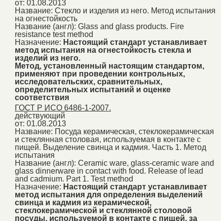
от: 01.08.2013
Название:
Стекло и изделия из него. Метод испытания
на огнестойкость
Название (англ):
Glass and glass products. Fire
resistance test method
Назначение:
Настоящий стандарт устанавливает
метод испытания на огнестойкость стекла и
изделий из него.
Метод, установленный настоящим стандартом,
применяют при проведении контрольных,
исследовательских, сравнительных,
определительных испытаний и оценке
соответствия
ГОСТ Р ИСО 6486-1-2007.
действующий
от: 01.08.2013
Название:
Посуда керамическая, стеклокерамическая
и стеклянная столовая, используемая в контакте с
пищей. Выделение свинца и кадмия. Часть 1. Метод
испытания
Название (англ):
Ceramic ware, glass-ceramic ware and
glass dinnerware in contact with food. Release of lead
and cadmium. Part 1. Test method
Назначение:
Настоящий стандарт устанавливает
метод испытания для определения выделений
свинца и кадмия из керамической,
стеклокерамической и стеклянной столовой
посуды, используемой в контакте с пищей, за