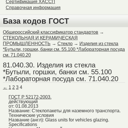
Сертификация ХАССП
Справочная информация
База кодов ГОСТ
Общероссийский классификатор стандартов
→
СТЕКОЛЬНАЯ И КЕРАМИЧЕСКАЯ
ПРОМЫШЛЕННОСТЬ
→
Стекло
→
Изделия из стекла
*Бутыли, горшки, банки см. 55.100 *Лабораторная посуда
см. 71.040.20
81.040.30. Изделия из стекла
*Бутыли, горшки, банки см. 55.100
*Лабораторная посуда см. 71.040.20
←
1
2
3
4
ГОСТ Р 52172-2003.
действующий
от: 01.08.2013
Название:
Стеклопакеты для наземного транспорта.
Технические условия
Название (англ):
Glass units for vehicles glazing.
Specifications