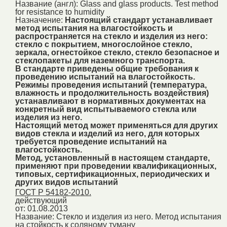
Название (англ):
Glass and glass products. Test method
for resistance to humidity
Назначение:
Настоящий стандарт устанавливает
метод испытания на влагостойкость и
распространяется на стекло и изделия из него:
стекло с покрытием, многослойное стекло,
зеркала, огнестойкое стекло, стекло безопасное и
стеклопакеты для наземного транспорта.
В стандарте приведены общие требования к
проведению испытаний на влагостойкость.
Режимы проведения испытаний (температура,
влажность и продолжительность воздействия)
устанавливают в нормативных документах на
конкретный вид испытываемого стекла или
изделия из него.
Настоящий метод может применяться для других
видов стекла и изделий из него, для которых
требуется проведение испытаний на
влагостойкость.
Метод, установленный в настоящем стандарте,
применяют при проведении квалификационных,
типовых, сертификационных, периодических и
других видов испытаний
ГОСТ Р 54182-2010.
действующий
от: 01.08.2013
Название:
Стекло и изделия из него. Метод испытания
на стойкость к соляному туману