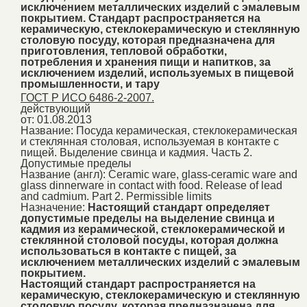
исключением металлических изделий с эмалевым
покрытием. Стандарт распространяется на
керамическую, стеклокерамическую и стеклянную
столовую посуду, которая предназначена для
приготовления, тепловой обработки,
потребления и хранения пищи и напитков, за
исключением изделий, используемых в пищевой
промышленности, и тару
ГОСТ Р ИСО 6486-2-2007.
действующий
от: 01.08.2013
Название:
Посуда керамическая, стеклокерамическая
и стеклянная столовая, используемая в контакте с
пищей. Выделение свинца и кадмия. Часть 2.
Допустимые пределы
Название (англ):
Ceramic ware, glass-ceramic ware and
glass dinnerware in contact with food. Release of lead
and cadmium. Part 2. Permissible limits
Назначение:
Настоящий стандарт определяет
допустимые пределы на выделение свинца и
кадмия из керамической, стеклокерамической и
стеклянной столовой посуды, которая должна
использоваться в контакте с пищей, за
исключением металлических изделий с эмалевым
покрытием.
Настоящий стандарт распространяется на
керамическую, стеклокерамическую и стеклянную
столовую посуду, которая предназначена для