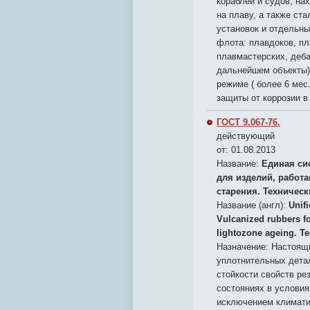
кораблей и судов, на
на плаву, а также ст
установок и отдельны
флота: плавдоков, пл
плавмастерских, дебар
дальнейшем объекты)
режиме ( более 6 мес
защиты от коррозии в
ГОСТ 9.067-76.
действующий
от: 01.08.2013
Название:
Единая си
для изделий, работ
старения. Техничес
Название (англ):
Unif
Vulcanized rubbers fo
lightozone ageing. Te
Назначение:
Настоящи
уплотнительных детал
стойкости свойств р
состояниях в условия
исключением климати