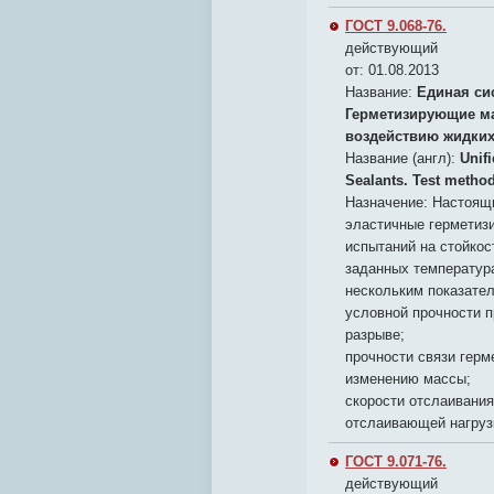
ГОСТ 9.068-76.
действующий
от: 01.08.2013
Название:
Единая си
Герметизирующие ма
воздействию жидких
Название (англ):
Unif
Sealants. Test method
Назначение:
Настоящи
эластичные герметиз
испытаний на стойкос
заданных температур
нескольким показате
условной прочности 
разрыве;
прочности связи герм
изменению массы;
скорости отслаивания
отслаивающей нагруз
ГОСТ 9.071-76.
действующий