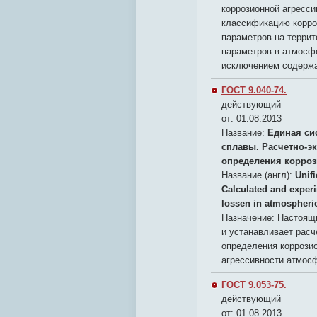
коррозионной агресс
классификацию корро
параметров на террит
параметров в атмосф
исключением содержа
ГОСТ 9.040-74.
действующий
от: 01.08.2013
Название:
Единая си
сплавы. Расчетно-э
определения корроз
Название (англ):
Unif
Calculated and experi
lossen in atmospheri
Назначение:
Настоящи
и устанавливает расч
определения коррозио
агрессивности атмос
ГОСТ 9.053-75.
действующий
от: 01.08.2013