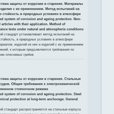
стема защиты от коррозии и старения. Материалы
изделия с их применением. Метод испытаний на
 стойкость в природных условиях в атмосфере
ied system of corrosion and ageing protection. Non-
 articles with their application. Method of
tance tests under natural and atmospherie conditions
й стандарт устанавливает метод испытаний на
стойкость, в природных условиях в атмосфере
риалов, изделий из них и изделий с их применением
нений, к которым предъявляются требования по
вию плесневых грибов
стема защиты от коррозии и старения. Стальные
 судов. Общие требования к электрохимической
ременном стояночном режиме
ied system of corrosion and ageing protection. Steel
emical protection at long-term anchorage. General
й стандарт распространяется на стальные корпуса