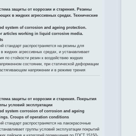
стема защиты от коррозии и старения. Резины
ающих в жидких агрессивных средах. Технические
ied system of corrosion and ageing protection.
r articles working in liquid corrosive media.
ts
й стандарт распространяется на резины для
в жидких агрессивных средах, и устанавливает
ия по стойкости резин к воздействию жидких
напряженном состоянии, при статической деформации
растягивающем напряжении и в режиме трения
стема защиты от коррозии и старения. Покрытия
ппы условий эксплуатации
ied system corrosion of corrosion and ageing
tings. Croups of operation conditions
й стандарт распространяется на лакокрасочные
станавливает группы условий эксплуатации покрытий
их районов и категорий размещения по ГОСТ 15150-