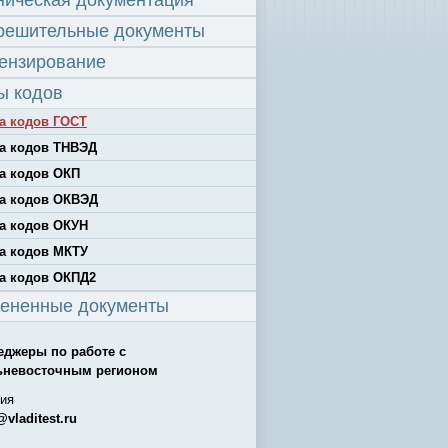
ническая документация
решительные документы
ензирование
ы кодов
а кодов ГОСТ
а кодов ТНВЭД
а кодов ОКП
а кодов ОКВЭД
а кодов ОКУН
а кодов МКТУ
а кодов ОКПД2
ененные документы
еджеры по работе с
ьневосточным регионом
ия
@vladitest.ru