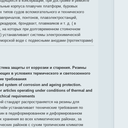
ходящихся в консервации, при достройке и ремонте
альные корпуса плавучих платформ, буровых
х типов судов вспомогательного и технического
авпричалов, понтонов, плавэлектростанций,
кадеров, брэндвахт, плавмаяков и т. д. ( в
, на которых при долговременном стояночном
.) устанавливают системы электрохимической
 морской воде с подвесными анодами (протекторами)
стема защиты от коррозии и старения. Резины
ающих в условиях термического и светоозонного
кие требования
ied system of corrosion and ageing protection.
r articles operating under conditions of thermal and
chical requirements
й стандарт распространяется на резины для
ейи устанавливает технические требования по
езин в педеформированном и деформированном
х хранения во всех климатических районах, за
ческих районов с сухим тропическим климатом