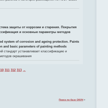
стема защиты от коррозии и старения. Покрытия
ссификация и основные параметры методов
ied system of corrosion and ageing protection. Paints
ion and basic parameters of painting methods
й стандарт устанавливает классификацию и
методов окрашивания
310
311
312
313
→
Поиск по базе ОКУН
»