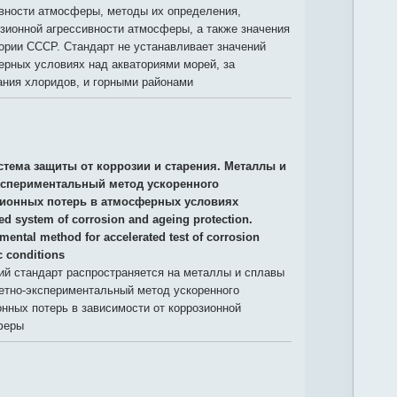
ивности атмосферы, методы их определения,
зионной агрессивности атмосферы, а также значения
ории СССР. Стандарт не устанавливает значений
ерных условиях над акваториями морей, за
ния хлоридов, и горными районами
стема защиты от коррозии и старения. Металлы и
кспериментальный метод ускоренного
ионных потерь в атмосферных условиях
ied system of corrosion and ageing protection.
mental method for accelerated test of corrosion
c conditions
й стандарт распространяется на металлы и сплавы
етно-экспериментальный метод ускоренного
нных потерь в зависимости от коррозионной
феры