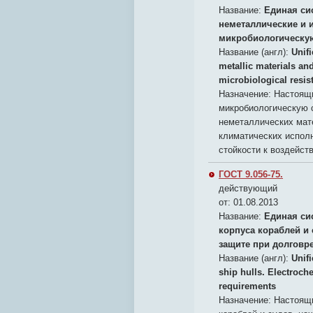
Название:
Единая си
неметаллические и 
микробиологическую
Название (англ):
Unif
metallic materials and
microbiological resis
Назначение:
Настоящи
микробиологическую 
неметаллических мате
климатических испол
стойкости к воздейст
ГОСТ 9.056-75.
действующий
от: 01.08.2013
Название:
Единая си
корпуса кораблей и
защите при долгов
Название (англ):
Unif
ship hulls. Electroch
requirements
Назначение:
Настоящи