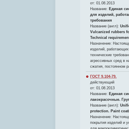
от: 01.08.2013
Название:
Единая си
для изделий, работ
требования
Название (англ):
Unif
Vulcanized rubbers fo
Technical requiremen
Назначение:
Настоящи
изделий, работающих 
технические требован
агрессивных сред в 
сжатия, постоянном 
ГОСТ 9.104-79.
действующий
от: 01.08.2013
Название:
Единая си
лакокрасочные. Гру
Название (англ):
Unif
protection. Paint coa
Назначение:
Настоящи
покрытия изделий и у
для макроклиматическ