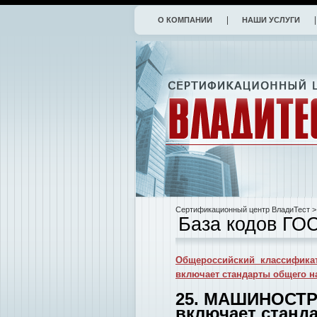
О КОМПАНИИ
НАШИ УСЛУГИ
Сертификационный центр ВладиТест
>
База кодов ГО
Общероссийский классификат
включает стандарты общего н
25. МАШИНОСТР
включает станд