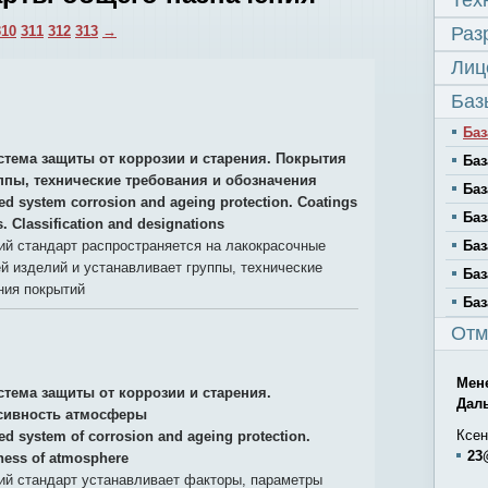
Тех
310
311
312
313
→
Раз
Лиц
Баз
Баз
стема защиты от коррозии и старения. Покрытия
Баз
ппы, технические требования и обозначения
Баз
ied system corrosion and ageing protection. Coatings
Баз
s. Classification and designations
й стандарт распространяется на лакокрасочные
Баз
й изделий и устанавливает группы, технические
Баз
ния покрытий
Баз
Отм
Мен
стема защиты от коррозии и старения.
Дал
сивность атмосферы
Ксен
ied system of corrosion and ageing protection.
23
ness of atmosphere
й стандарт устанавливает факторы, параметры