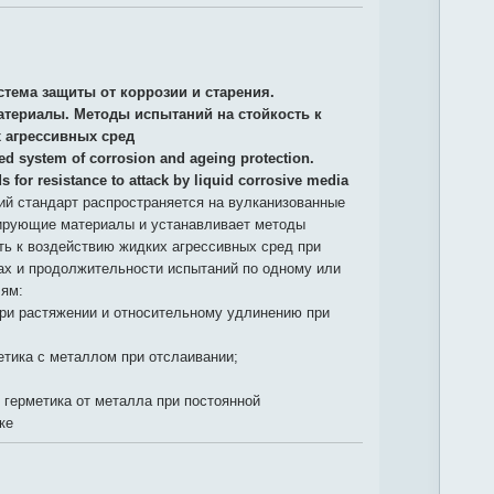
стема защиты от коррозии и старения.
териалы. Методы испытаний на стойкость к
 агрессивных сред
ied system of corrosion and ageing protection.
s for resistance to attack by liquid corrosive media
й стандарт распространяется на вулканизованные
ирующие материалы и устанавливает методы
ть к воздействию жидких агрессивных сред при
ах и продолжительности испытаний по одному или
лям:
при растяжении и относительному удлинению при
етика с металлом при отслаивании;
 герметика от металла при постоянной
ке