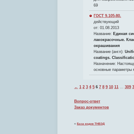
69
ГОСТ 9.105-80.
действующий
от: 01.08.2013
Название:
Единая си
лакокрасочные. Кла
окрашивания
Название (англ):
Unif
coatings. Classificat
Назначение:
Настоящи
основные параметры 
←
1
2
3
4
5
6
7
8
9
10
11
…
309
Вопрос-ответ
Заказ документов
«
База кодов ТНВЭД