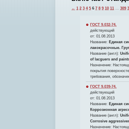
←
1
2
3
4
5
6
7
8
9
10
11
…
309
ГОСТ 9.032-74.
действующий
от: 01.08.2013
Название:
Единая си
лакокрасочные. Гру
Название (англ):
Unif
of lacguers and paint
Назначение:
Настоящи
покрытия поверхносте
требования, обозначе
ГОСТ 9.039-74.
действующий
от: 01.08.2013
Название:
Единая си
Коррозионная агрес
Название (англ):
Unif
Corrosive aggressive
Назначение:
Настоящи