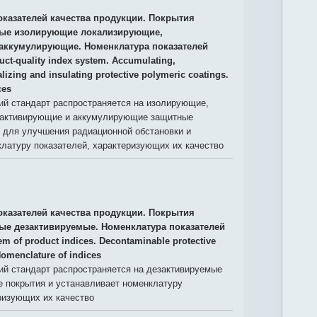
оказателей качества продукции. Покрытия
ые изолирующие локализирующие,
аккумулирующие. Номенклатура показателей
uct-quality index system. Accumulating,
lizing and insulating protective polymeric coatings.
ces
й стандарт распространяется на изолирующие,
зактивирующие и аккумулирующие защитные
 для улучшения радиационной обстановки и
латуру показателей, характеризующих их качество
оказателей качества продукции. Покрытия
е дезактивируемые. Номенклатура показателей
em of product indices. Decontaminable protective
Nomenclature of indices
й стандарт распространяется на дезактивируемые
 покрытия и устанавливает номенклатуру
ризующих их качество