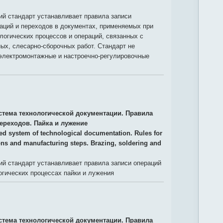
й стандарт устанавливает правила записи
аций и переходов в документах, применяемых при
логических процессов и операций, связанных с
ых, слесарно-сборочных работ. Стандарт не
 электромонтажные и настроечно-регулировочные
стема технологической документации. Правила
ереходов. Пайка и лужение
ied system of technological documentation. Rules for
ons and manufacturing steps. Brazing, soldering and
й стандарт устанавливает правила записи операций
огических процессах пайки и лужения
стема технологической документации. Правила