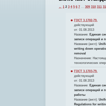
←
1
2
3
4
5
6
7
…
309
310
311
31
ГОСТ 3.1702-79.
действующий
от: 01.08.2013
Название:
Единая си
записи операций и 
Название (англ):
Unif
writing down operati
removal
Назначение:
Настоящи
технологических опер
ГОСТ 3.1703-79.
действующий
от: 01.08.2013
Название:
Единая си
записи операций и 
работы
Название (англ):
Unif
Regulations for writi