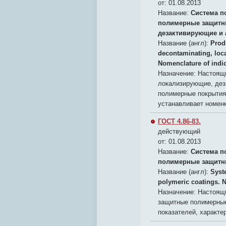
от: 01.08.2013
Название:
Система п
полимерные защитн
дезактивирующие и 
Название (англ):
Prod
decontaminating, loca
Nomenclature of indi
Назначение:
Настоящи
локализирующие, де
полимерные покрытия
устанавливает номенк
ГОСТ 4.86-83.
действующий
от: 01.08.2013
Название:
Система п
полимерные защитны
Название (англ):
Syst
polymeric coatings. 
Назначение:
Настоящи
защитные полимерные
показателей, характе