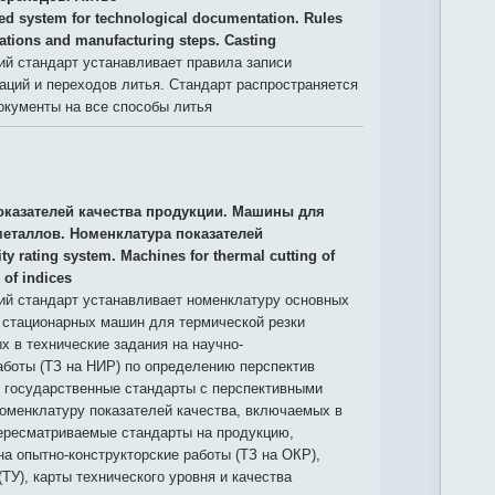
ied system for technological documentation. Rules
ations and manufacturing steps. Casting
й стандарт устанавливает правила записи
аций и переходов литья. Стандарт распространяется
окументы на все способы литья
оказателей качества продукции. Машины для
металлов. Номенклатура показателей
ty rating system. Machines for thermal cutting of
 of indices
й стандарт устанавливает номенклатуру основных
 стационарных машин для термической резки
 в технические задания на научно-
аботы (ТЗ на НИР) по определению перспектив
, государственные стандарты с перспективными
номенклатуру показателей качества, включаемых в
ересматриваемые стандарты на продукцию,
на опытно-конструкторские работы (ТЗ на ОКР),
(ТУ), карты технического уровня и качества