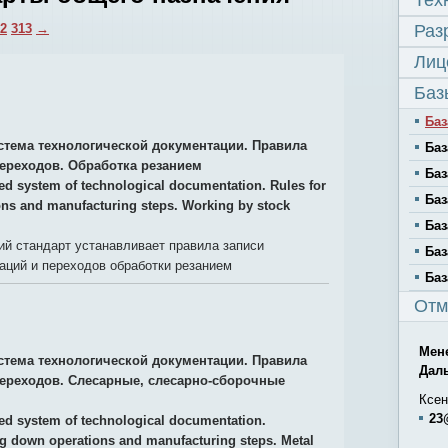
Тех
2
313
→
Раз
Лиц
Баз
Баз
стема технологической документации. Правила
Баз
переходов. Обработка резанием
Баз
ied system of technological documentation. Rules for
Баз
ons and manufacturing steps. Working by stock
Баз
й стандарт устанавливает правила записи
Баз
аций и переходов обработки резанием
Баз
Отм
Мен
стема технологической документации. Правила
Дал
переходов. Слесарные, слесарно-сборочные
Ксен
23
ied system of technological documentation.
ng down operations and manufacturing steps. Metal