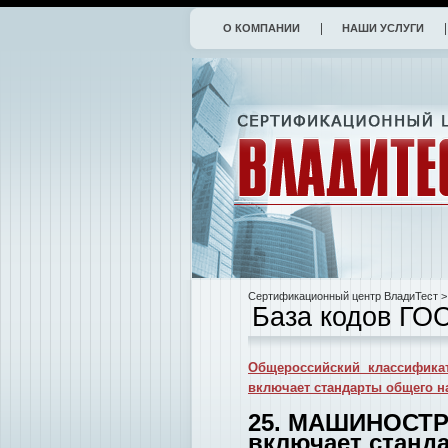
О КОМПАНИИ
НАШИ УСЛУГИ
Сертификационный центр ВладиТест
>
База кодов ГО
Общероссийский классификат
включает стандарты общего н
25. МАШИНОСТР
включает станд