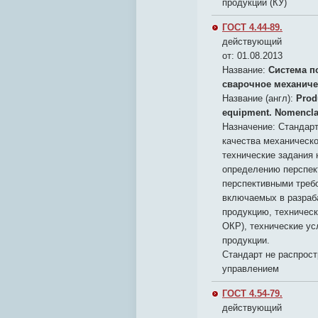
продукции (КУ)
ГОСТ 4.44-89.
действующий
от: 01.08.2013
Название:
Система п
сварочное механиче
Название (англ):
Prod
equipment. Nomenclat
Назначение:
Стандарт
качества механическ
технические задания 
определению перспек
перспективными требо
включаемых в разраб
продукцию, техническ
ОКР), технические ус
продукции.
Стандарт не распрос
управлением
ГОСТ 4.54-79.
действующий