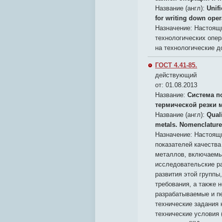
Название (англ):
Unif
for writing down oper
Назначение:
Настоящи
технологических опер
на технологические д
ГОСТ 4.41-85.
действующий
от: 01.08.2013
Название:
Система п
термической резки 
Название (англ):
Quali
metals. Nomenclature
Назначение:
Настоящи
показателей качества
металлов, включаемых
исследовательские р
развития этой группы
требования, а также 
разрабатываемые и п
технические задания 
технические условия 