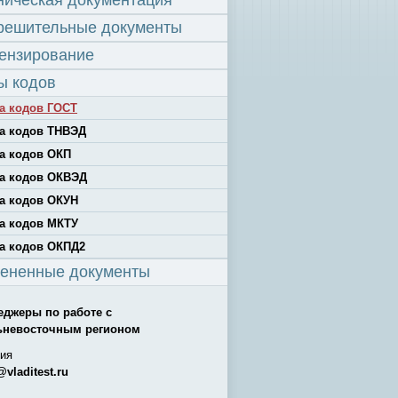
ническая документация
решительные документы
ензирование
ы кодов
а кодов ГОСТ
а кодов ТНВЭД
а кодов ОКП
а кодов ОКВЭД
а кодов ОКУН
а кодов МКТУ
а кодов ОКПД2
ененные документы
еджеры по работе с
ьневосточным регионом
ия
@vladitest.ru