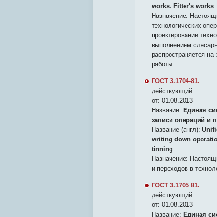
works. Fitter's works
Назначение:
Настоящи
технологических опер
проектировании техно
выполнением слесарн
распространяется на
работы
ГОСТ 3.1704-81.
действующий
от: 01.08.2013
Название:
Единая си
записи операций и п
Название (англ):
Unif
writing down operati
tinning
Назначение:
Настоящи
и переходов в технол
ГОСТ 3.1705-81.
действующий
от: 01.08.2013
Название:
Единая си