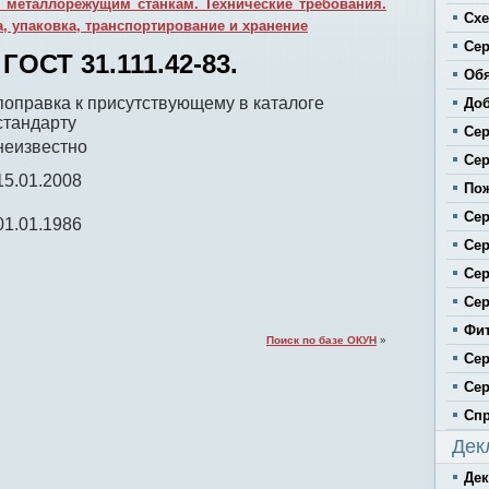
 металлорежущим станкам. Технические требования.
Сх
, упаковка, транспортирование и хранение
Се
ГОСТ 31.111.42-83.
Обя
поправка к присутствующему в каталоге
До
стандарту
Сер
неизвестно
Сер
15.01.2008
По
Се
01.01.1986
Сер
Сер
Се
Фит
Поиск по базе ОКУН
»
Сер
Се
Сп
Дек
Де