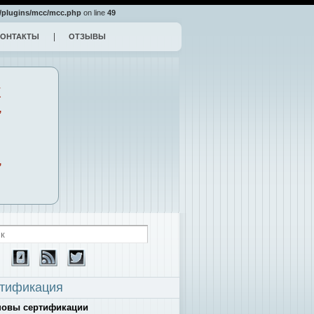
/plugins/mcc/mcc.php
on line
49
КОНТАКТЫ
ОТЗЫВЫ
К
,
,
тификация
новы сертификации