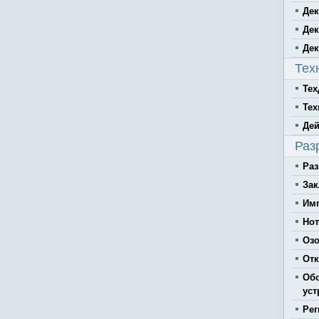
Дек
Дек
Дек
Тех
Тех
Тех
Дей
Раз
Ра
Зак
Имп
Но
Озо
Отк
Обо
уст
Рег