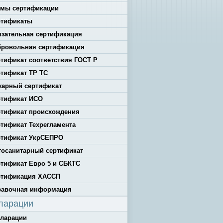
емы сертификации
ртификаты
зательная сертификация
бровольная сертификация
тификат соответствия ГОСТ Р
тификат ТР ТС
жарный сертификат
ртификат ИСО
тификат происхождения
тификат Техрегламента
ртификат УкрСЕПРО
осанитарный сертификат
тификат Евро 5 и СБКТС
ртификация ХАССП
равочная информация
ларации
кларации