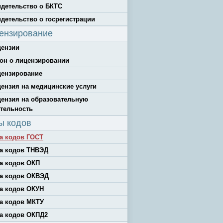
детельство о БКТС
детельство о госрегистрации
ензирование
цензии
он о лицензировании
цензирование
ензия на медицинские услуги
ензия на образовательную
тельность
ы кодов
а кодов ГОСТ
а кодов ТНВЭД
а кодов ОКП
а кодов ОКВЭД
а кодов ОКУН
а кодов МКТУ
а кодов ОКПД2