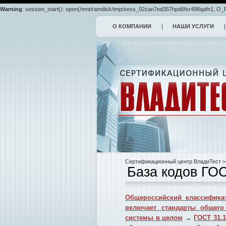
Warning
: session_start(): open(/mnt/ramdisk/tmp/sess_02can7ed357hpd6fsr498qafn1, O_RD
О КОМПАНИИ
НАШИ УСЛУГИ
Сертификационный центр ВладиТест
>
База кодов ГО
Общероссийский классификат
включает стандарты общего
системы в целом
→
ГОСТ 31.1