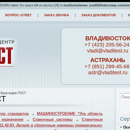
WR) failed: No space left on device (28) in
/usr/home/www_icod52/htdocs/wp-content
ВОПРОС-ОТВЕТ
ЗАКАЗ ЗВОНКА
ЗАКАЗ ДОКУМЕНТОВ
ВЛАДИВОСТО
+7 (423) 205-56-24
vladi@vladitest.ru
АСТРАХАНЬ
+7 (851) 299-45-68
astr@vladitest.ru
 База кодов ГОСТ
СТ
ор стандартов
→
МАШИНОСТРОЕНИЕ *Эта область
Сер
 назначения
→
Станочные системы
→
Станочные
11.42-83. Детали и сборочные единицы универсально-
Ос