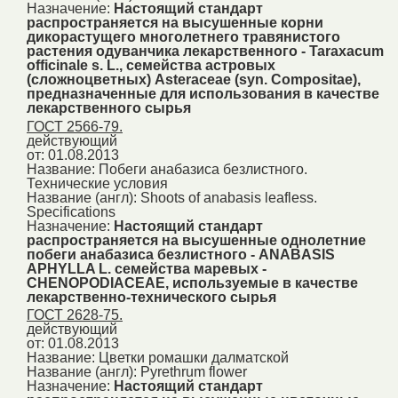
Назначение:
Настоящий стандарт
распространяется на высушенные корни
дикорастущего многолетнего травянистого
растения одуванчика лекарственного - Taraxacum
officinale s. L., семейства астровых
(сложноцветных) Asteraceae (syn. Compositae),
предназначенные для использования в качестве
лекарственного сырья
ГОСТ 2566-79.
действующий
от: 01.08.2013
Название:
Побеги анабазиса безлистного.
Технические условия
Название (англ):
Shoots of anabasis leafless.
Specifications
Назначение:
Настоящий стандарт
распространяется на высушенные однолетние
побеги анабазиса безлистного - ANABASIS
APHYLLA L. семейства маревых -
CHENOPODIACEAE, используемые в качестве
лекарственно-технического сырья
ГОСТ 2628-75.
действующий
от: 01.08.2013
Название:
Цветки ромашки далматской
Название (англ):
Pyrethrum flower
Назначение:
Настоящий стандарт