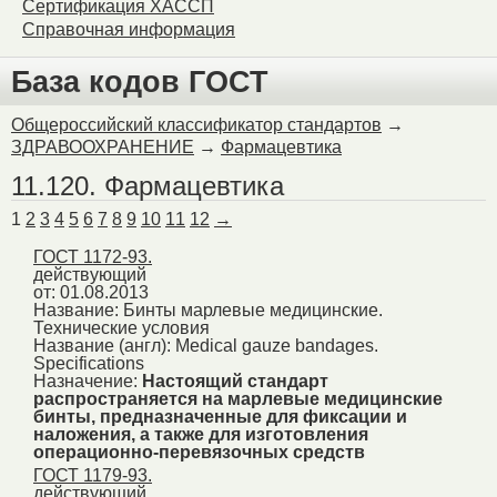
Сертификация ХАССП
Справочная информация
База кодов ГОСТ
Общероссийский классификатор стандартов
→
ЗДРАВООХРАНЕНИЕ
→
Фармацевтика
11.120. Фармацевтика
1
2
3
4
5
6
7
8
9
10
11
12
→
ГОСТ 1172-93.
действующий
от: 01.08.2013
Название:
Бинты марлевые медицинские.
Технические условия
Название (англ):
Medical gauze bandages.
Specifications
Назначение:
Настоящий стандарт
распространяется на марлевые медицинские
бинты, предназначенные для фиксации и
наложения, а также для изготовления
операционно-перевязочных средств
ГОСТ 1179-93.
действующий