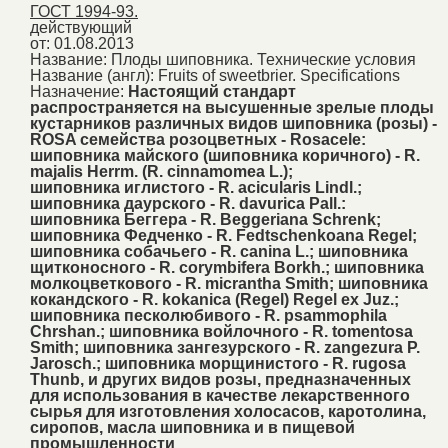
ГОСТ 1994-93.
действующий
от: 01.08.2013
Название:
Плоды шиповника. Технические условия
Название (англ):
Fruits of sweetbrier. Specifications
Назначение:
Настоящий стандарт
распространяется на высушенные зрелые плоды
кустарников различных видов шиповника (розы) -
ROSA семейства розоцветных - Rosacele:
шиповника майского (шиповника коричного) - R.
majalis Herrm. (R. cinnamomea L.);
шиповника иглистого - R. acicularis Lindl.;
шиповника даурского - R. davurica Pall.:
шиповника Беггера - R. Beggeriana Schrenk;
шиповника Федченко - R. Fedtschenkoana Regel;
шиповника собачьего - R. canina L.; шиповника
щитконосного - R. corymbifera Borkh.; шиповника
молкоцветкового - R. micrantha Smith; шиповника
кокандского - R. kokanica (Regel) Regel ex Juz.;
шиповника песколюбивого - R. psammophila
Chrshan.; шиповника войлочного - R. tomentosa
Smith; шиповника зангезурского - R. zangezura P.
Jarosch.; шиповника морщинистого - R. rugosa
Thunb, и других видов розы, предназначенных
для использования в качестве лекарственного
сырья для изготовления холосасов, каротолина,
сиропов, масла шиповника и в пищевой
промышленности