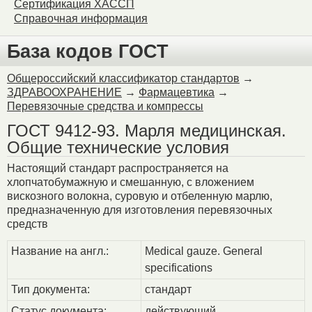
Сертификация ХАССП
Справочная информация
База кодов ГОСТ
Общероссийский классификатор стандартов
→
ЗДРАВООХРАНЕНИЕ
→
Фармацевтика
→
Перевязочные средства и компрессы
ГОСТ 9412-93. Марля медицинская.
Общие технические условия
Настоящий стандарт распространяется на
хлопчатобумажную и смешанную, с вложением
вискозного волокна, суровую и отбеленную марлю,
предназначенную для изготовления перевязочных
средств
Название на англ.:
Medical gauze. General
speсifications
Тип документа:
стандарт
Статус документа:
действующий