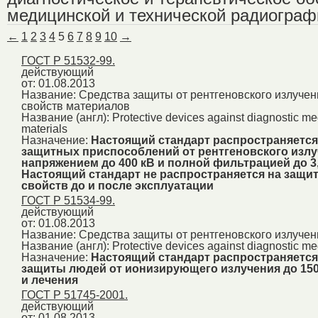
медицинской и технической радиографи
←
1
2
3
4
5
6
7
8
9
10
→
ГОСТ Р 51532-99.
действующий
от: 01.08.2013
Название:
Средства защиты от рентгеновского излучен
свойств материалов
Название (англ):
Protective devices against diagnostic med
materials
Назначение:
Настоящий стандарт распространяется
защитных приспособлений от рентгеновского излу
напряжением до 400 кВ и полной фильтрацией до 3,
Настоящий стандарт не распространяется на защ
свойств до и после эксплуатации
ГОСТ Р 51534-99.
действующий
от: 01.08.2013
Название:
Средства защиты от рентгеновского излучен
Название (англ):
Protective devices against diagnostic med
Назначение:
Настоящий стандарт распространяется 
защиты людей от ионизирующего излучения до 150
и лечения
ГОСТ Р 51745-2001.
действующий
от: 01.08.2013