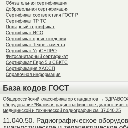
Обязательная сертификация
Warning
: Unknown: Failed
Добровольная сертификация
Сертификат соответствия ГОСТ Р
Please verify that the curr
Сертификат ТР ТС
Пожарный сертификат
session.save_path is corr
Сертификат ИСО
Сертификат происхождения
Unknown
on line
0
Сертификат Техрегламента
Сертификат УкрСЕПРО
Фитосанитарный сертификат
Сертификат Евро 5 и СБКТС
Сертификация ХАССП
Справочная информация
База кодов ГОСТ
Общероссийский классификатор стандартов
→
ЗДРАВОО
оборудование *Включая радиографическое диагностическо
медицинской и технической радиографии см. 37.040.25
11.040.50. Радиографическое оборудо
диагностическое и терапевтическое об