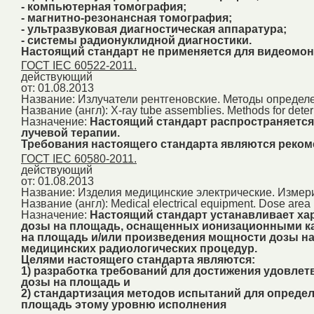
- компьютерная томография;
- магнитно-резонансная томография;
- ультразвуковая диагностическая аппаратура;
- системы радионуклидной диагностики.
Настоящий стандарт не применяется для видеомон
ГОСТ IEC 60522-2011.
действующий
от: 01.08.2013
Название:
Излучатели рентгеновские. Методы определ
Название (англ):
X-ray tube assemblies. Methods for determ
Назначение:
Настоящий стандарт распространяется 
лучевой терапии.
Требования настоящего стандарта являются рек
ГОСТ IEC 60580-2011.
действующий
от: 01.08.2013
Название:
Изделия медицинские электрические. Измер
Название (англ):
Medical electrical equipment. Dose area
Назначение:
Настоящий стандарт устанавливает ха
дозы на площадь, оснащенных ионизационными ка
на площадь и/или произведения мощности дозы н
медицинских радиологических процедур.
Целями настоящего стандарта являются:
1) разработка требований для достижения удовле
дозы на площадь и
2) стандартизация методов испытаний для опреде
площадь этому уровню исполнения