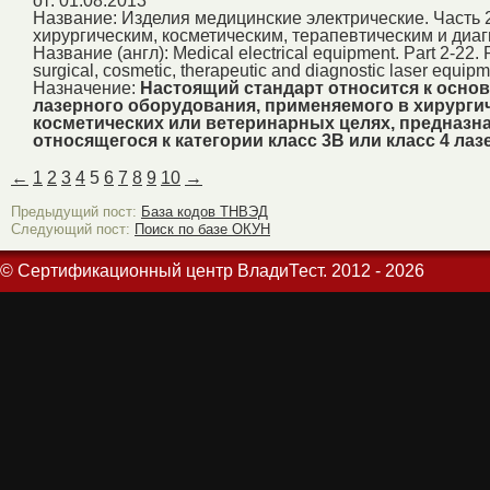
от: 01.08.2013
Название:
Изделия медицинские электрические. Часть 2
хирургическим, косметическим, терапевтическим и ди
Название (англ):
Medical electrical equipment. Part 2-22. 
surgical, cosmetic, therapeutic and diagnostic laser equip
Назначение:
Настоящий стандарт относится к осно
лазерного оборудования, применяемого в хирургич
косметических или ветеринарных целях, предназн
относящегося к категории класс 3В или класс 4 лазе
←
1
2
3
4
5
6
7
8
9
10
→
Предыдущий пост:
База кодов ТНВЭД
Следующий пост:
Поиск по базе ОКУН
© Сертификационный центр ВладиТест. 2012 - 2026