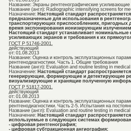
Название:
Экраны рентгенографические усиливающие
Название (англ):
Radiographic intensifying screens for m
Назначение:
Настоящий стандарт распространяется
предназначенные для использования в рентгеногра
транспортирующих приспособлениях, пригодных д
время экспонирования ионизирующим излучением
Настоящий стандарт устанавливает номинальные 
усиливающих экранов и требования к их прямоуго
ГОСТ Р 51746-2001.
действующий
от: 01.08.2013
Название:
Оценка и контроль эксплуатационных параме
рентгенодиагностики. Часть 1. Общие требования
Название (англ):
Evaluation and routine testing in medica
Назначение:
Настоящий стандарт распространяется 
генерирующие, формирующие и детектирующие рен
визуализирующие и хранящие полученную инфор
ГОСТ Р 51817-2001.
действующий
от: 01.08.2013
Название:
Оценка и контроль эксплуатационных параме
рентгенодиагностики. Часть 2-5. Испытания на постоя
Название (англ):
Evaluation and routine testing in medica
Назначение:
Настоящий стандарт распространяется
используемые в следующих системах формирования
- цифровая рентгенография;
- цифровая субтракционная ангиография;