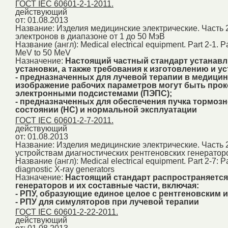
ГОСТ IEC 60601-2-1-2011.
действующий
от: 01.08.2013
Название:
Изделия медицинские электрические. Часть 
электронов в диапазоне от 1 до 50 МэВ
Название (англ):
Medical electrical equipment. Part 2-1. Pa
MeV to 50 MeV
Назначение:
Настоящий частный стандарт устанавл
установки, а также требования к изготовлению и у
- предназначенных для лучевой терапии в медицин
изображение рабочих параметров могут быть пр
электронными подсистемами (ПЭПС);
- предназначенных для обеспечения пучка тормозн
состоянии (НС) и нормальной эксплуатации
ГОСТ IEC 60601-2-7-2011.
действующий
от: 01.08.2013
Название:
Изделия медицинские электрические. Часть 
устройствам диагностических рентгеновских генератор
Название (англ):
Medical electrical equipment. Part 2-7: Pa
diagnostic X-ray generators
Назначение:
Настоящий стандарт распространяется
генераторов и их составные части, включая:
- РПУ, образующие единое целое с рентгеновским 
- РПУ для симуляторов при лучевой терапии
ГОСТ IEC 60601-2-22-2011.
действующий