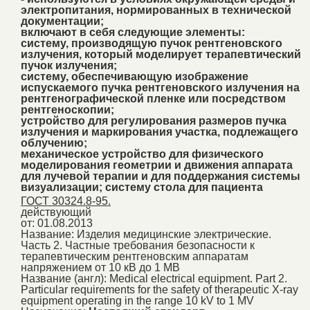
электропитания, нормированных в технической
документации;
включают в себя следующие элементы:
систему, производящую пучок рентгеновского
излучения, который моделирует терапевтический
пучок излучения;
систему, обеспечивающую изображение
испускаемого пучка рентгеновского излучения на
рентгенографической пленке или посредством
рентгеноскопии;
устройство для регулирования размеров пучка
излучения и маркирования участка, подлежащего
облучению;
механическое устройство для физического
моделирования геометрии и движения аппарата
для лучевой терапии и для поддержания системы
визуализации; систему стола для пациента
ГОСТ 30324.8-95.
действующий
от: 01.08.2013
Название:
Изделия медицинские электрические.
Часть 2. Частные требования безопасности к
терапевтическим рентгеновским аппаратам
напряжением от 10 кВ до 1 МВ
Название (англ):
Medical electrical equipment. Part 2.
Particular requirements for the safety of therapeutic X-ray
equipment operating in the range 10 kV to 1 MV