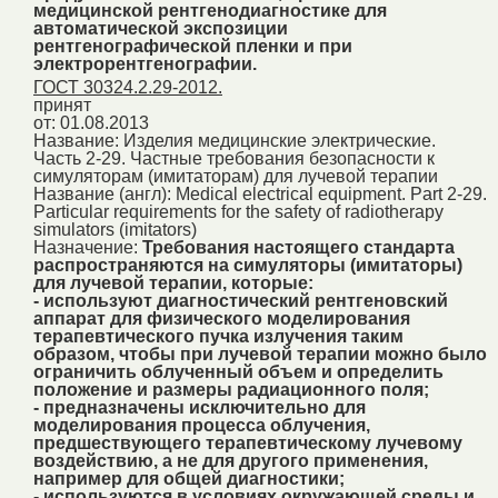
медицинской рентгенодиагностике для
автоматической экспозиции
рентгенографической пленки и при
электрорентгенографии.
ГОСТ 30324.2.29-2012.
принят
от: 01.08.2013
Название:
Изделия медицинские электрические.
Часть 2-29. Частные требования безопасности к
симуляторам (имитаторам) для лучевой терапии
Название (англ):
Medical electrical equipment. Part 2-29.
Particular requirements for the safety of radiotherapy
simulators (imitators)
Назначение:
Требования настоящего стандарта
распространяются на симуляторы (имитаторы)
для лучевой терапии, которые:
- используют диагностический рентгеновский
аппарат для физического моделирования
терапевтического пучка излучения таким
образом, чтобы при лучевой терапии можно было
ограничить облученный объем и определить
положение и размеры радиационного поля;
- предназначены исключительно для
моделирования процесса облучения,
предшествующего терапевтическому лучевому
воздействию, а не для другого применения,
например для общей диагностики;
- используются в условиях окружающей среды и