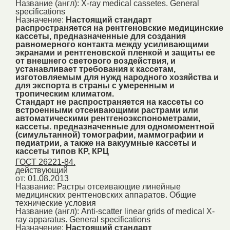
Название (англ):
X-ray medical cassetes. General
specifications
Назначение:
Настоящий стандарт
распространяется на рентгеновские медицинские
кассеты, предназначенные для создания
равномерного контакта между усиливающими
экранами и рентгеновской пленкой и защиты ее
от внешнего светового воздействия, и
устанавливает требования к кассетам,
изготовляемым для нужд народного хозяйства и
для экспорта в страны с умеренным и
тропическим климатом.
Стандарт не распространяется на кассеты со
встроенными отсеивающими растрами или
автоматическими рентгеноэкспонометрами,
кассеты. предназначенные для одномоментной
(симультанной) томографии, маммографии и
педиатрии, а также на вакуумные кассеты и
кассеты типов КР, КРЦ
ГОСТ 26221-84.
действующий
от: 01.08.2013
Название:
Растры отсеивающие линейные
медицинских рентгеновских аппаратов. Общие
технические условия
Название (англ):
Anti-scatter linear grids of medical X-
ray apparatus. General specifications
Назначение:
Настоящий стандарт