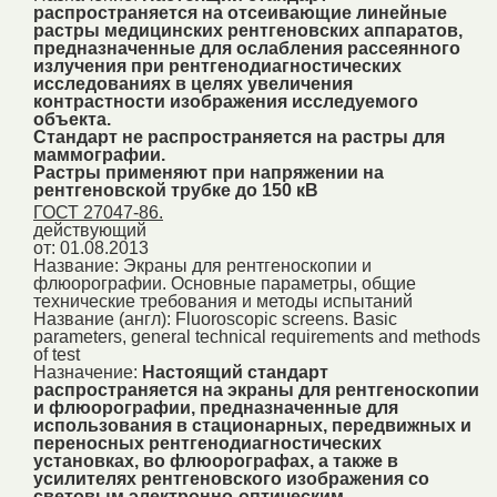
распространяется на отсеивающие линейные
растры медицинских рентгеновских аппаратов,
предназначенные для ослабления рассеянного
излучения при рентгенодиагностических
исследованиях в целях увеличения
контрастности изображения исследуемого
объекта.
Стандарт не распространяется на растры для
маммографии.
Растры применяют при напряжении на
рентгеновской трубке до 150 кВ
ГОСТ 27047-86.
действующий
от: 01.08.2013
Название:
Экраны для рентгеноскопии и
флюорографии. Основные параметры, общие
технические требования и методы испытаний
Название (англ):
Fluoroscopic screens. Basic
parameters, general technical requirements and methods
of test
Назначение:
Настоящий стандарт
распространяется на экраны для рентгеноскопии
и флюорографии, предназначенные для
использования в стационарных, передвижных и
переносных рентгенодиагностических
установках, во флюорографах, а также в
усилителях рентгеновского изображения со
световым электронно-оптическим