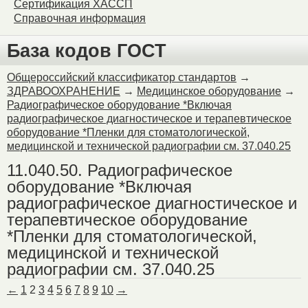
Сертификация ХАССП
Справочная информация
База кодов ГОСТ
Общероссийский классификатор стандартов
→
ЗДРАВООХРАНЕНИЕ
→
Медицинское оборудование
→
Радиографическое оборудование *Включая
радиографическое диагностическое и терапевтическое
оборудование *Пленки для стоматологической,
медицинской и технической радиографии см. 37.040.25
11.040.50. Радиографическое
оборудование *Включая
радиографическое диагностическое и
терапевтическое оборудование
*Пленки для стоматологической,
медицинской и технической
радиографии см. 37.040.25
←
1
2
3
4
5
6
7
8
9
10
→