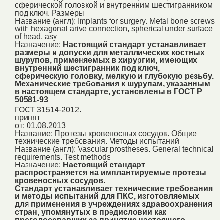
сферической головкой и внутренним шестигранником
под ключ. Размеры
Название (англ):
Implants for surgery. Metal bone screws
with hexagonal arive connection, spherical under surface
of head, asy
Назначение:
Настоящий стандарт устанавливает
размеры и допуски для металлических костных
шурупов, применяемых в хирургии, имеющих
внутренний шестигранник под ключ,
сферическую головку, мелкую и глубокую резьбу.
Механические требования к шурупам, указанным
в настоящем стандарте, установлены в ГОСТ Р
50581-93
ГОСТ 31514-2012.
принят
от: 01.08.2013
Название:
Протезы кровеносных сосудов. Общие
технические требования. Методы испытаний
Название (англ):
Vascular prostheses. General technical
requirements. Test methods
Назначение:
Настоящий стандарт
распространяется на имплантируемые протезы
кровеносных сосудов.
Стандарт устанавливает технические требования
и методы испытаний для ПКС, изготовляемых
для применения в учреждениях здравоохранения
стран, упомянутых в предисловии как
проголосовавших за принятие настоящего