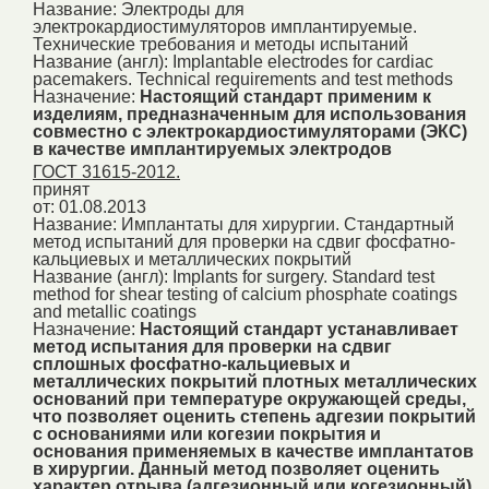
Название:
Электроды для
электрокардиостимуляторов имплантируемые.
Технические требования и методы испытаний
Название (англ):
Implantable electrodes for cardiac
pacemakers. Technical requirements and test methods
Назначение:
Настоящий стандарт применим к
изделиям, предназначенным для использования
совместно с электрокардиостимуляторами (ЭКС)
в качестве имплантируемых электродов
ГОСТ 31615-2012.
принят
от: 01.08.2013
Название:
Имплантаты для хирургии. Стандартный
метод испытаний для проверки на сдвиг фосфатно-
кальциевых и металлических покрытий
Название (англ):
Implants for surgery. Standard test
method for shear testing of calcium phosphate coatings
and metallic coatings
Назначение:
Настоящий стандарт устанавливает
метод испытания для проверки на сдвиг
сплошных фосфатно-кальциевых и
металлических покрытий плотных металлических
оснований при температуре окружающей среды,
что позволяет оценить степень адгезии покрытий
с основаниями или когезии покрытия и
основания применяемых в качестве имплантатов
в хирургии. Данный метод позволяет оценить
характер отрыва (адгезионный или когезионный)