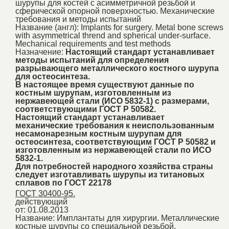
шурупы для костей с асимметричной резьбой и
сферической опорной поверхностью. Механические
требования и методы испытаний
Название (англ):
Implants for surgery. Metal bone screws
with asymmetrical thrend and spherical under-surface.
Mechanical requirements and test methods
Назначение:
Настоящий стандарт устанавливает
методы испытаний для определения
разрывающего металлического костного шурупа
для остеосинтеза.
В настоящее время существуют данные по
костным шурупам, изготовленным из
нержавеющей стали (ИСО 5832-1) с размерами,
соответствующими ГОСТ Р 50582.
Настоящий стандарт устанавливает
механические требования к неиспользованным
несамонарезным костным шурупам для
остеосинтеза, соответствующим ГОСТ Р 50582 и
изготовленным из нержавеющей стали по ИСО
5832-1.
Для потребностей народного хозяйства страны
следует изготавливать шурупы из титановых
сплавов по ГОСТ 22178
ГОСТ 30400-95.
действующий
от: 01.08.2013
Название:
Имплантаты для хирургии. Металлические
костные шурупы со специальной резьбой,