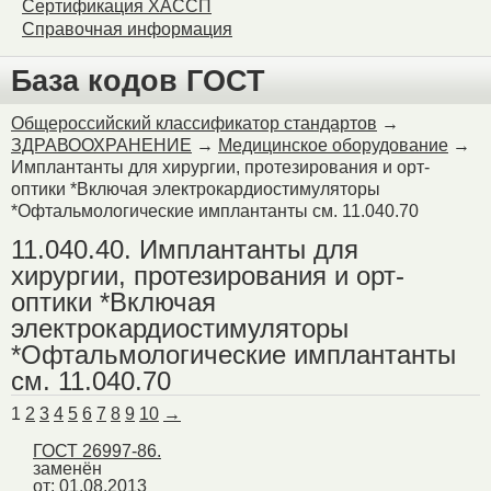
Сертификация ХАССП
Справочная информация
База кодов ГОСТ
Общероссийский классификатор стандартов
→
ЗДРАВООХРАНЕНИЕ
→
Медицинское оборудование
→
Имплантанты для хирургии, протезирования и орт-
оптики *Включая электрокардиостимуляторы
*Офтальмологические имплантанты см. 11.040.70
11.040.40. Имплантанты для
хирургии, протезирования и орт-
оптики *Включая
электрокардиостимуляторы
*Офтальмологические имплантанты
см. 11.040.70
1
2
3
4
5
6
7
8
9
10
→
ГОСТ 26997-86.
заменён
от: 01.08.2013